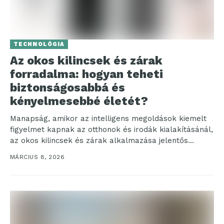
TECHNOLÓGIA
Az okos kilincsek és zárak
forradalma: hogyan teheti
biztonságosabbá és
kényelmesebbé életét?
Manapság, amikor az intelligens megoldások kiemelt
figyelmet kapnak az otthonok és irodák kialakításánál,
az okos kilincsek és zárak alkalmazása jelentős
előrelépést jelent a...
MÁRCIUS 8, 2026