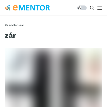
Kezdőlap
zár
zár