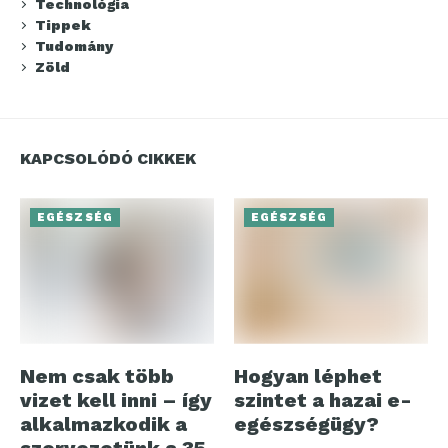
Technológia
Tippek
Tudomány
Zöld
KAPCSOLÓDÓ CIKKEK
EGÉSZSÉG
EGÉSZSÉG
Nem csak több
Hogyan léphet
vizet kell inni – így
szintet a hazai e-
alkalmazkodik a
egészségügy?
szervezetünk a 35