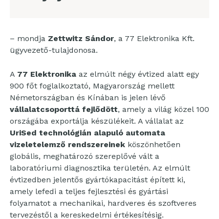
– mondja
Zettwitz Sándor
, a 77 Elektronika Kft.
ügyvezető-tulajdonosa.
A
77 Elektronika
az elmúlt négy évtized alatt egy
900 főt foglalkoztató, Magyarország mellett
Németországban és Kínában is jelen lévő
vállalatcsoporttá fejlődött
, amely a világ közel 100
országába exportálja készülékeit. A vállalat az
UriSed technológián alapuló automata
vizeletelemző rendszereinek
köszönhetően
globális, meghatározó szereplővé vált a
laboratóriumi diagnosztika területén. Az elmúlt
évtizedben jelentős gyártókapacitást épített ki,
amely lefedi a teljes fejlesztési és gyártási
folyamatot a mechanikai, hardveres és szoftveres
tervezéstől a kereskedelmi értékesítésig.