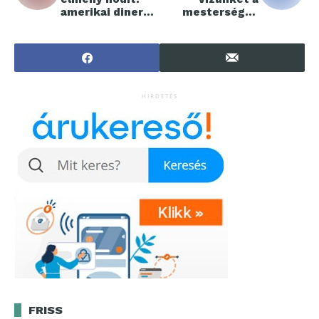
amerikai diner
mesterséges
hangulat
intelligencia?
érkezett a
fővárosba
HIRDETÉS
FRISS