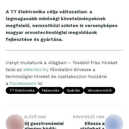
A 77 Elektronika célja változatlan: a
legmagasabb minőségi követelményeknek
megfelelő, nemzetközi szinten is versenyképes
magyar orvostechnológiai megoldások
fejlesztése és gyártása.
Irányt mutatunk a világban – További friss híreket
talál az
eMentor.hu
főoldalán! Kövesse a
technológiai híreket és csatlakozzon hozzánk
a
Facebookon
is!
77 Elektronika
Fejlesztés
Gyártás
Vércukormérő
ELŐZŐ CIKK
KÖVETKEZŐ CIKK
Új gasztronómiai
Elissza a
élmény hódít:
vizünket a