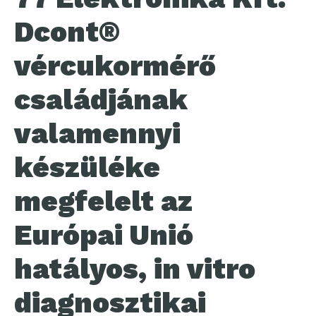
Dcont®
vércukormérő
családjának
valamennyi
készüléke
megfelelt az
Európai Unió
hatályos, in vitro
diagnosztikai