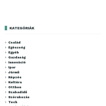
KATEGÓRIÁK
Család
Egészség
Egyéb
Gazdaság
Innováció
Ipar
Jármű
Képzés
Kultúra
Otthon
Szabadidő
Szórakozás
Tech