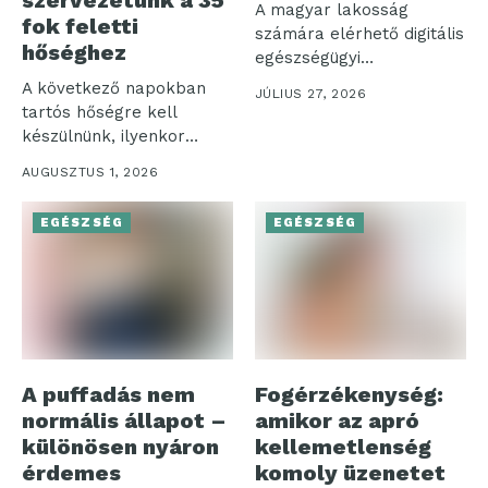
A magyar lakosság
fok feletti
számára elérhető digitális
hőséghez
egészségügyi
ökoszisztéma három
A következő napokban
JÚLIUS 27, 2026
pillére – az...
tartós hőségre kell
készülnünk, ilyenkor
pedig nemcsak a
AUGUSZTUS 1, 2026
komfortérzetünk...
EGÉSZSÉG
EGÉSZSÉG
A puffadás nem
Fogérzékenység:
normális állapot –
amikor az apró
különösen nyáron
kellemetlenség
érdemes
komoly üzenetet