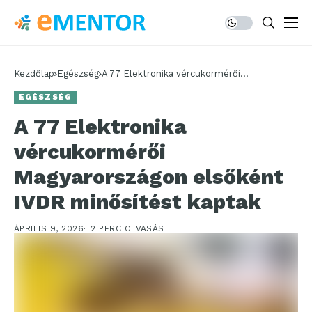
Kezdőlap
Egészség
A 77 Elektronika vércukormérői
Magyarországon elsőként IVDR minősítést
EGÉSZSÉG
kaptak
A 77 Elektronika
vércukormérői
Magyarországon elsőként
IVDR minősítést kaptak
ÁPRILIS 9, 2026
2 PERC OLVASÁS