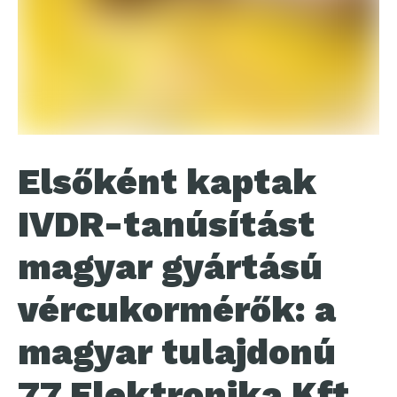
Elsőként kaptak
IVDR-tanúsítást
magyar gyártású
vércukormérők: a
magyar tulajdonú
77 Elektronika Kft.