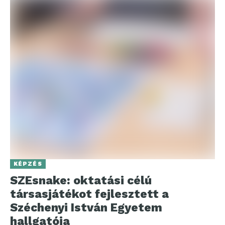
KÉPZÉS
SZEsnake: oktatási célú
társasjátékot fejlesztett a
Széchenyi István Egyetem
hallgatója