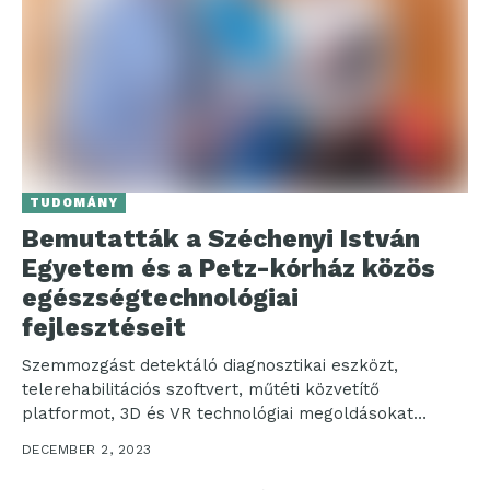
TUDOMÁNY
Bemutatták a Széchenyi István
Egyetem és a Petz-kórház közös
egészségtechnológiai
fejlesztéseit
Szemmozgást detektáló diagnosztikai eszközt,
telerehabilitációs szoftvert, műtéti közvetítő
platformot, 3D és VR technológiai megoldásokat
mutattak be a Széchenyi István Egyetem szakemberei
DECEMBER 2, 2023
a Győr-Moson-Sopron...