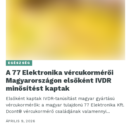
EGÉSZSÉG
A 77 Elektronika vércukormérői
Magyarországon elsőként IVDR
minősítést kaptak
Elsőként kaptak IVDR-tanúsítást magyar gyártású
vércukormérők: a magyar tulajdonú 77 Elektronika Kft.
Dcont® vércukormérő családjának valamennyi
készüléke megfelelt az Európai Unió hatályos, in...
ÁPRILIS 9, 2026