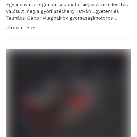
Egy innovatív ergonomikus motorkiegészítő-fejlesztés
valósult meg a győri Széchenyi István Egyetem és
Talmácsi Gábor világbajnok gyorsaságimotoros-
versenyző, valamint társa, Fekete Bálint
JÚLIUS 13, 2025
együttműködésében, az intézmény...