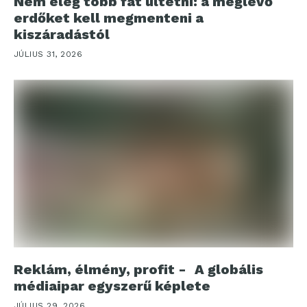
Nem elég több fát ültetni: a meglévő
erdőket kell megmenteni a
kiszáradástól
JÚLIUS 31, 2026
Reklám, élmény, profit - A globális
médiaipar egyszerű képlete
JÚLIUS 29, 2026