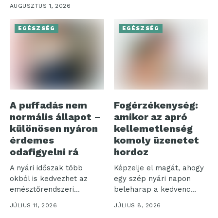
pedig nemcsak a
AUGUSZTUS 1, 2026
komfortérzetünk...
EGÉSZSÉG
EGÉSZSÉG
A puffadás nem
Fogérzékenység:
normális állapot –
amikor az apró
különösen nyáron
kellemetlenség
érdemes
komoly üzenetet
odafigyelni rá
hordoz
A nyári időszak több
Képzelje el magát, ahogy
okból is kedvezhet az
egy szép nyári napon
emésztőrendszeri
beleharap a kedvenc
panaszoknak.
fagyijába,...
JÚLIUS 11, 2026
JÚLIUS 8, 2026
Gyakrabban