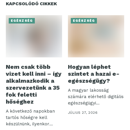
KAPCSOLÓDÓ CIKKEK
EGÉSZSÉG
EGÉSZSÉG
Nem csak több
Hogyan léphet
vizet kell inni – így
szintet a hazai e-
alkalmazkodik a
egészségügy?
szervezetünk a 35
A magyar lakosság
fok feletti
számára elérhető digitális
hőséghez
egészségügyi
ökoszisztéma három
A következő napokban
JÚLIUS 27, 2026
pillére – az...
tartós hőségre kell
készülnünk, ilyenkor