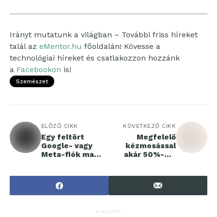
Irányt mutatunk a világban – További friss híreket
talál az
eMentor.hu
főoldalán! Kövesse a
technológiai híreket és csatlakozzon hozzánk
a
Facebookon
is!
Szemészet
ELŐZŐ CIKK
KÖVETKEZŐ CIKK
Egy feltört
Megfelelő
Google- vagy
kézmosással
Meta-fiók ma
akár 50%-kal
akár csődbe is
csökkenthető a
vihet egy céget
kórokozók
terjedése az
egészségügyi
intézményekben
HIRDETÉS