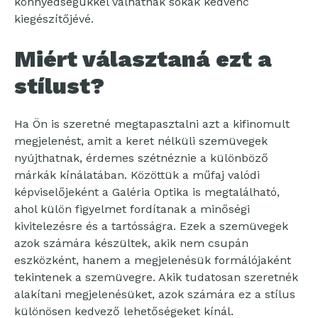
könnyedségükkel válhatnak sokak kedvenc
kiegészítőjévé.
Miért választaná ezt a
stílust?
Ha Ön is szeretné megtapasztalni azt a kifinomult
megjelenést, amit a keret nélküli szemüvegek
nyújthatnak, érdemes szétnéznie a különböző
márkák kínálatában. Közöttük a műfaj valódi
képviselőjeként a Galéria Optika is megtalálható,
ahol külön figyelmet fordítanak a minőségi
kivitelezésre és a tartósságra. Ezek a szemüvegek
azok számára készültek, akik nem csupán
eszközként, hanem a megjelenésük formálójaként
tekintenek a szemüvegre. Akik tudatosan szeretnék
alakítani megjelenésüket, azok számára ez a stílus
különösen kedvező lehetőségeket kínál.