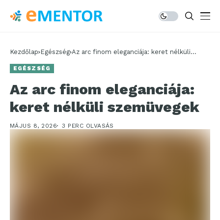
Kezdőlap
Egészség
Az arc finom eleganciája: keret nélküli
szemüvegek
EGÉSZSÉG
Az arc finom eleganciája:
keret nélküli szemüvegek
MÁJUS 8, 2026
3 PERC OLVASÁS