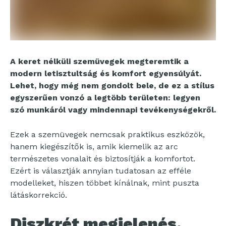
A keret nélküli szemüvegek megteremtik a
modern letisztultság és komfort egyensúlyát.
Lehet, hogy még nem gondolt bele, de ez a stílus
egyszerűen vonzó a legtöbb területen: legyen
szó munkáról vagy mindennapi tevékenységekről.
Ezek a szemüvegek nemcsak praktikus eszközök,
hanem kiegészítők is, amik kiemelik az arc
természetes vonalait és biztosítják a komfortot.
Ezért is választják annyian tudatosan az efféle
modelleket, hiszen többet kínálnak, mint puszta
látáskorrekció.
Diszkrét megjelenés,