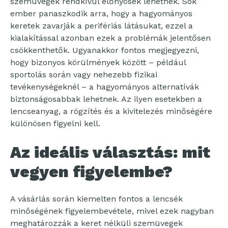
szemüvegek rendkívül előnyösek lehetnek. Sok
ember panaszkodik arra, hogy a hagyományos
keretek zavarják a perifériás látásukat, ezzel a
kialakítással azonban ezek a problémák jelentősen
csökkenthetők. Ugyanakkor fontos megjegyezni,
hogy bizonyos körülmények között – például
sportolás során vagy nehezebb fizikai
tevékenységeknél – a hagyományos alternatívák
biztonságosabbak lehetnek. Az ilyen esetekben a
lencseanyag, a rögzítés és a kivitelezés minőségére
különösen figyelni kell.
Az ideális választás: mit
vegyen figyelembe?
A vásárlás során kiemelten fontos a lencsék
minőségének figyelembevétele, mivel ezek nagyban
meghatározzák a keret nélküli szemüvegek