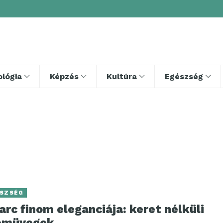
lógia
Képzés
Kultúra
Egészség
SZSÉG
arc finom eleganciája: keret nélküli
emüvegek