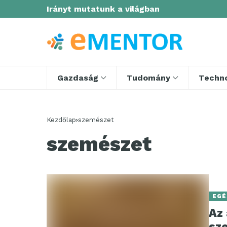
Irányt mutatunk a világban
Gazdaság
Tudomány
Techno
Kezdőlap
szemészet
szemészet
EGÉ
Az 
sz