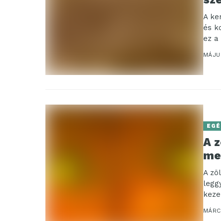
A ke
és k
ez a
MÁJU
EGÉ
A z
me
A zö
legg
keze
ezért
MÁRCI