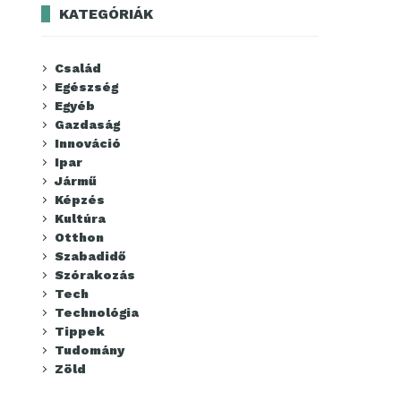
KATEGÓRIÁK
Család
Egészség
Egyéb
Gazdaság
Innováció
Ipar
Jármű
Képzés
Kultúra
Otthon
Szabadidő
Szórakozás
Tech
Technológia
Tippek
Tudomány
Zöld