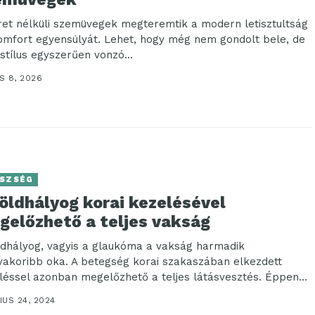
ret nélküli szemüvegek megteremtik a modern letisztultság
omfort egyensúlyát. Lehet, hogy még nem gondolt bele, de
 stílus egyszerűen vonzó...
S 8, 2026
SZSÉG
öldhályog korai kezelésével
gelőzhető a teljes vakság
ldhályog, vagyis a glaukóma a vakság harmadik
yakoribb oka. A betegség korai szakaszában elkezdett
léssel azonban megelőzhető a teljes látásvesztés. Éppen
...
US 24, 2024