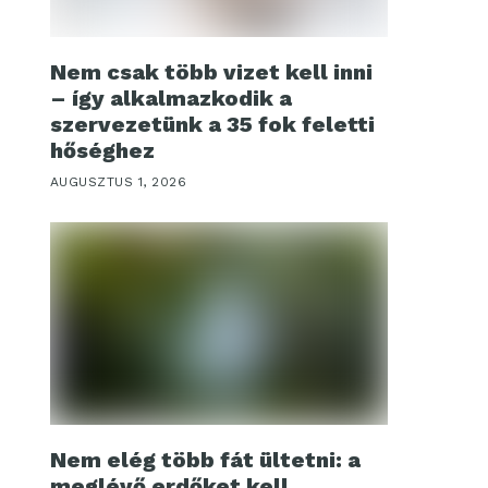
Nem csak több vizet kell inni
– így alkalmazkodik a
szervezetünk a 35 fok feletti
hőséghez
AUGUSZTUS 1, 2026
Nem elég több fát ültetni: a
meglévő erdőket kell