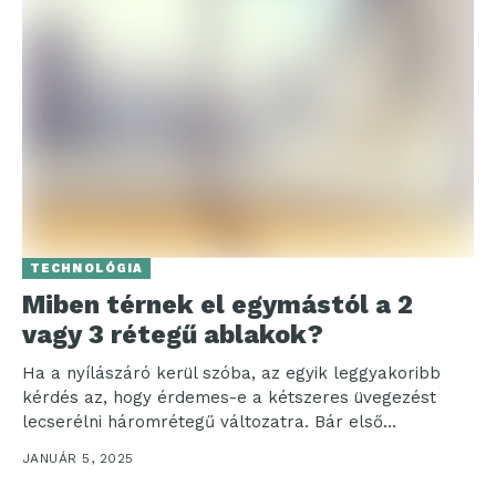
TECHNOLÓGIA
Miben térnek el egymástól a 2
vagy 3 rétegű ablakok?
Ha a nyílászáró kerül szóba, az egyik leggyakoribb
kérdés az, hogy érdemes-e a kétszeres üvegezést
lecserélni háromrétegű változatra. Bár első
pillantásra a különbség...
JANUÁR 5, 2025