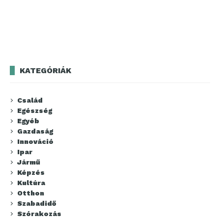
KATEGÓRIÁK
Család
Egészség
Egyéb
Gazdaság
Innováció
Ipar
Jármű
Képzés
Kultúra
Otthon
Szabadidő
Szórakozás