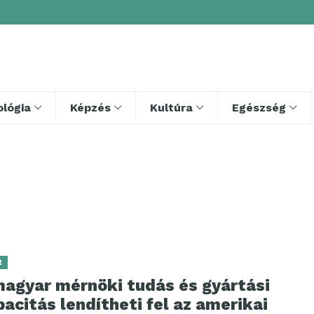
lógia
Képzés
Kultúra
Egészség
R
magyar mérnöki tudás és gyártási
acitás lendítheti fel az amerikai