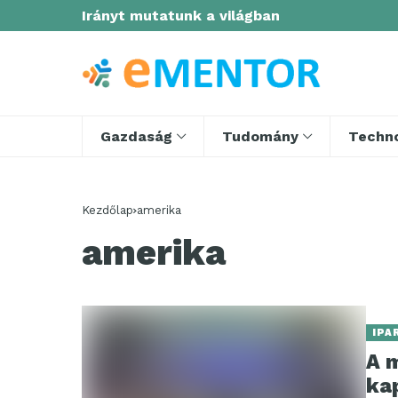
Irányt mutatunk a világban
Gazdaság
Tudomány
Techno
Kezdőlap
amerika
amerika
IPA
A 
kap