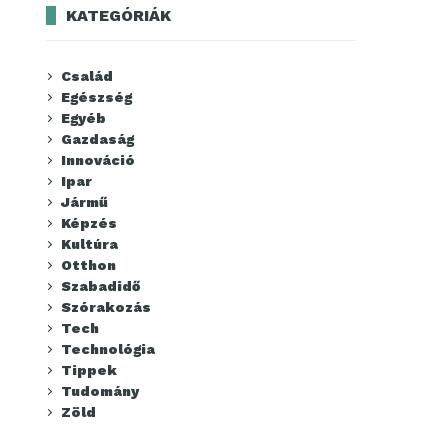
KATEGÓRIÁK
Család
Egészség
Egyéb
Gazdaság
Innováció
Ipar
Jármű
Képzés
Kultúra
Otthon
Szabadidő
Szórakozás
Tech
Technológia
Tippek
Tudomány
Zöld