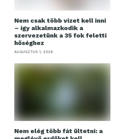
Nem csak több vizet kell inni
– így alkalmazkodik a
szervezetünk a 35 fok feletti
hőséghez
AUGUSZTUS 1, 2026
Nem elég több fát ültetni: a
meglévő erdőket kell