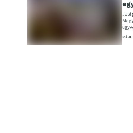
eg
„Elé
Magy
ügyv
MÁJUS