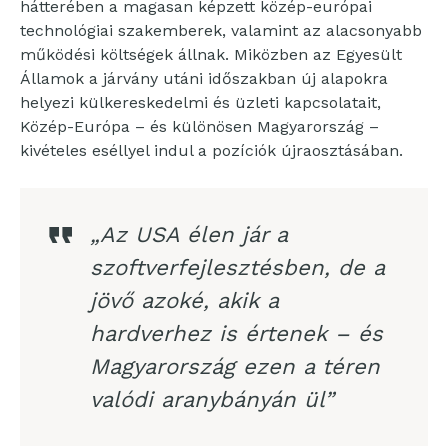
hátterében a magasan képzett közép-európai
technológiai szakemberek, valamint az alacsonyabb
működési költségek állnak. Miközben az Egyesült
Államok a járvány utáni időszakban új alapokra
helyezi külkereskedelmi és üzleti kapcsolatait,
Közép-Európa – és különösen Magyarország –
kivételes eséllyel indul a pozíciók újraosztásában.
„Az USA élen jár a
szoftverfejlesztésben, de a
jövő azoké, akik a
hardverhez is értenek – és
Magyarország ezen a téren
valódi aranybányán ül”