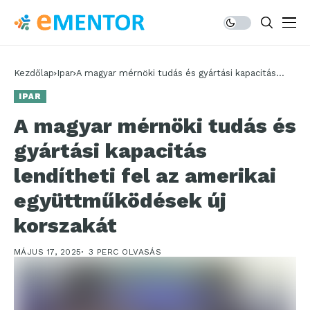
Kezdőlap
Ipar
A magyar mérnöki tudás és gyártási kapacitás
lendítheti fel az amerikai együttműködések új
IPAR
korszakát
A magyar mérnöki tudás és
gyártási kapacitás
lendítheti fel az amerikai
együttműködések új
korszakát
MÁJUS 17, 2025
3 PERC OLVASÁS