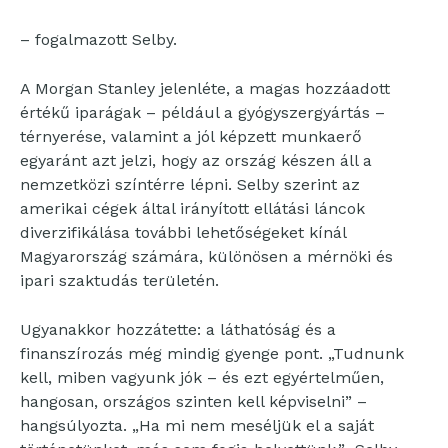
– fogalmazott Selby.
A Morgan Stanley jelenléte, a magas hozzáadott
értékű iparágak – például a gyógyszergyártás –
térnyerése, valamint a jól képzett munkaerő
egyaránt azt jelzi, hogy az ország készen áll a
nemzetközi színtérre lépni. Selby szerint az
amerikai cégek által irányított ellátási láncok
diverzifikálása további lehetőségeket kínál
Magyarország számára, különösen a mérnöki és
ipari szaktudás területén.
Ugyanakkor hozzátette: a láthatóság és a
finanszírozás még mindig gyenge pont. „Tudnunk
kell, miben vagyunk jók – és ezt egyértelműen,
hangosan, országos szinten kell képviselni” –
hangsúlyozta. „Ha mi nem meséljük el a saját