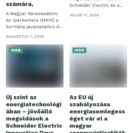
számára,
Schneider Electric és a
Hon Hai Technology...
A Magyar Kereskedelmi
JÚLIUS 17, 2026
és Iparkamara (MKIK) a
kormány javaslataihoz és
nagyfogyasztók
AUGUSZTUS 7, 2026
felajánlásaihoz...
IPAR
IPAR
Új szint az
Az EU új
energiatechnológi
szabályozása
ában – jövőálló
energiasemlegess
megoldások a
éget vár el a
Schneider Electric
magyar
Innovation Days
szennyvíztisztítók