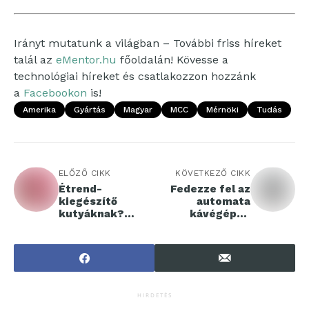
Irányt mutatunk a világban – További friss híreket
talál az
eMentor.hu
főoldalán! Kövesse a
technológiai híreket és csatlakozzon hozzánk
a
Facebookon
is!
Amerika
Gyártás
Magyar
MCC
Mérnöki
Tudás
ELŐZŐ CIKK
KÖVETKEZŐ CIKK
Étrend-
Fedezze fel az
kiegészítő
automata
kutyáknak?
kávégépek
Pontosan!
világát
HIRDETÉS