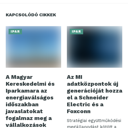
KAPCSOLÓDÓ CIKKEK
IPAR
IPAR
A Magyar
Az MI
Kereskedelmi és
adatközpontok új
Iparkamara az
generációját hozza
energiaválságos
el a Schneider
időszakban
Electric és a
javaslatokat
Foxconn
fogalmaz meg a
Stratégiai együttműködési
vállalkozások
megállapodást kötött a