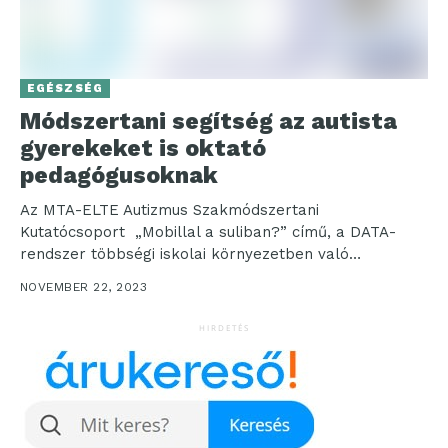
EGÉSZSÉG
Módszertani segítség az autista
gyerekeket is oktató
pedagógusoknak
Az MTA-ELTE Autizmus Szakmódszertani
Kutatócsoport „Mobillal a suliban?” című, a DATA-
rendszer többségi iskolai környezetben való
használatáról szóló módszertani útmutatója szabadon
NOVEMBER 22, 2023
elérhető az ELTE...
HIRDETÉS