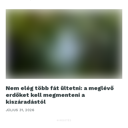
Nem elég több fát ültetni: a meglévő
erdőket kell megmenteni a
kiszáradástól
JÚLIUS 31, 2026
HIRDETÉS