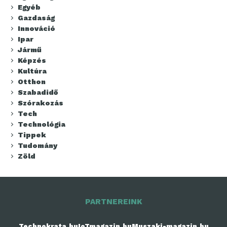
Egyéb
Gazdaság
Innováció
Ipar
Jármű
Képzés
Kultúra
Otthon
Szabadidő
Szórakozás
Tech
Technológia
Tippek
Tudomány
Zöld
PARTNEREINK
Technokrata.hu
IoTmagazin.hu
Muszaki-magazin.hu