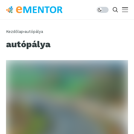
Kezdőlap
autópálya
autópálya