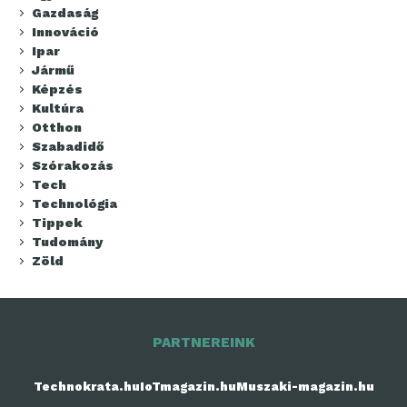
Gazdaság
Innováció
Ipar
Jármű
Képzés
Kultúra
Otthon
Szabadidő
Szórakozás
Tech
Technológia
Tippek
Tudomány
Zöld
PARTNEREINK
Technokrata.hu
IoTmagazin.hu
Muszaki-magazin.hu