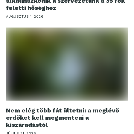
alkalmazkodik a szervezetünk a 35 fok
feletti hőséghez
AUGUSZTUS 1, 2026
Nem elég több fát ültetni: a meglévő
erdőket kell megmenteni a
kiszáradástól
JÚLIUS 31, 2026