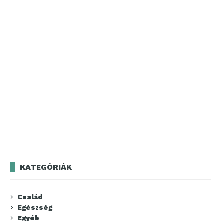
KATEGÓRIÁK
Család
Egészség
Egyéb