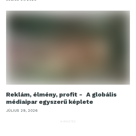
Reklám, élmény, profit - A globális
médiaipar egyszerű képlete
JÚLIUS 29, 2026
HIRDETÉS