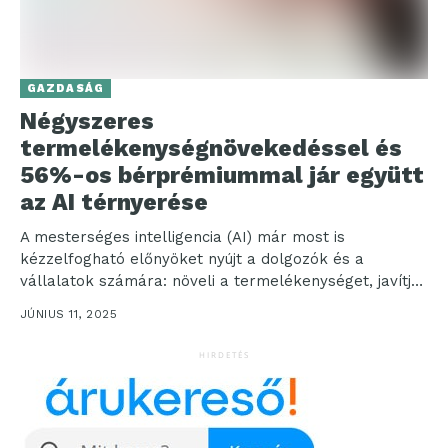
GAZDASÁG
Négyszeres
termelékenységnövekedéssel és
56%-os bérprémiummal jár együtt
az AI térnyerése
A mesterséges intelligencia (AI) már most is
kézzelfogható előnyöket nyújt a dolgozók és a
vállalatok számára: növeli a termelékenységet, javítja
a kereseti lehetőségeket,...
JÚNIUS 11, 2025
HIRDETÉS