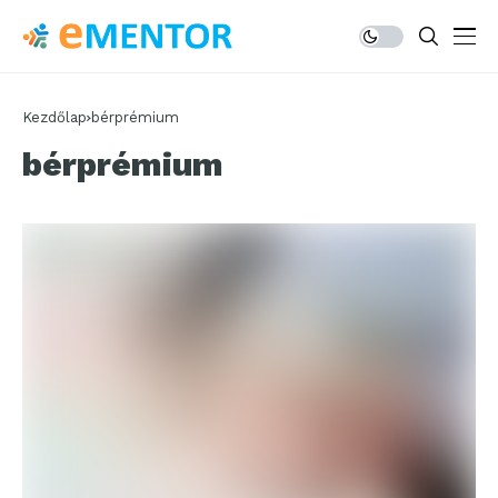
Kezdőlap
bérprémium
bérprémium