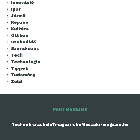
Innováció
Ipar
Jármű
Képzés
Kultúra
Otthon
Szabadidő
Szórakozás
Tech
Technológia
Tippek
Tudomány
Zöld
PARTNEREINK
Technokrata.hu
IoTmagazin.hu
Muszaki-magazin.hu