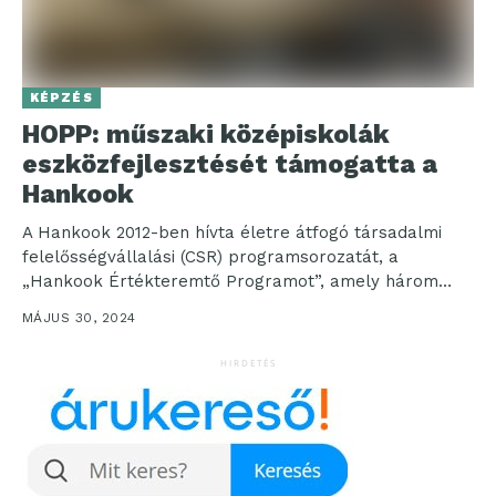
KÉPZÉS
HOPP: műszaki középiskolák
eszközfejlesztését támogatta a
Hankook
A Hankook 2012-ben hívta életre átfogó társadalmi
felelősségvállalási (CSR) programsorozatát, a
„Hankook Értékteremtő Programot”, amely három
pillérre épül: környezeti-társadalmi ügyek, egészség
MÁJUS 30, 2024
és oktatás,...
HIRDETÉS