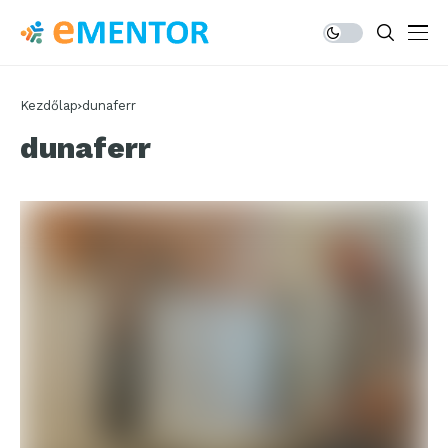
Kezdőlap
dunaferr
dunaferr