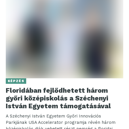
KÉPZÉS
Floridában fejlődhetett három
győri középiskolás a Széchenyi
István Egyetem támogatásával
A Széchenyi István Egyetem Győri Innovációs
Parkjának USA Accelerator programja révén három
középiskolás diák vehetett részt nemrég a floridai