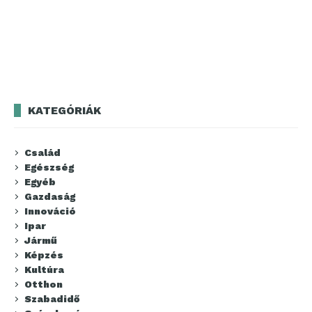
KATEGÓRIÁK
Család
Egészség
Egyéb
Gazdaság
Innováció
Ipar
Jármű
Képzés
Kultúra
Otthon
Szabadidő