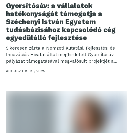
Gyorsítósáv: a vállalatok
hatékonyságát támogatja a
Széchenyi István Egyetem
tudásbázisához kapcsolódó cég
egyedülálló fejlesztése
Sikeresen zárta a Nemzeti Kutatási, Fejlesztési és
Innovációs Hivatal által meghirdetett Gyorsítósáv
pályázat támogatásával megvalósult projektjét a
CoReLog Kft. A győri Széchenyi István...
AUGUSZTUS 19, 2025