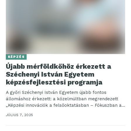
KÉPZÉS
Újabb mérföldkőhöz érkezett a
Széchenyi István Egyetem
képzésfejlesztési programja
A győri Széchenyi István Egyetem újabb fontos
állomáshoz érkezett: a közelmúltban megrendezett
„Képzési innovációk a felsőoktatásban – Fókuszban a
piaci kapcsolatok” című konferencián...
JÚLIUS 7, 2025