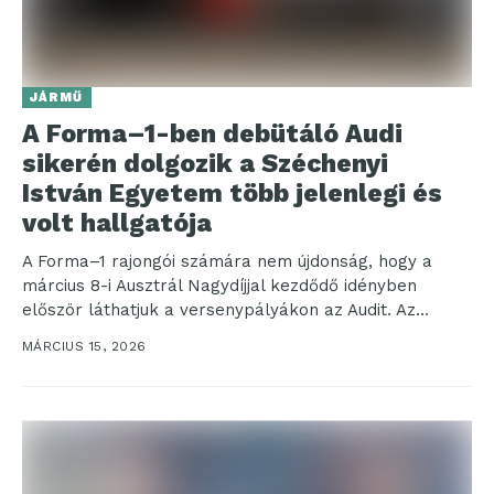
JÁRMŰ
A Forma–1-ben debütáló Audi
sikerén dolgozik a Széchenyi
István Egyetem több jelenlegi és
volt hallgatója
A Forma–1 rajongói számára nem újdonság, hogy a
március 8-i Ausztrál Nagydíjjal kezdődő idényben
először láthatjuk a versenypályákon az Audit. Az
viszont talán...
MÁRCIUS 15, 2026