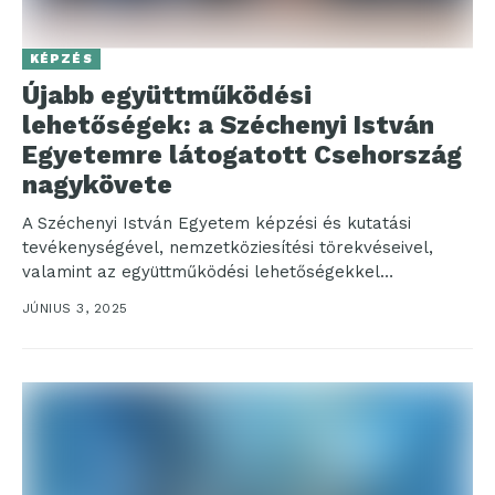
KÉPZÉS
Újabb együttműködési
lehetőségek: a Széchenyi István
Egyetemre látogatott Csehország
nagykövete
A Széchenyi István Egyetem képzési és kutatási
tevékenységével, nemzetköziesítési törekvéseivel,
valamint az együttműködési lehetőségekkel
ismerkedett a győri campuson napokban tett
JÚNIUS 3, 2025
látogatásán Eva Dvořáková,...