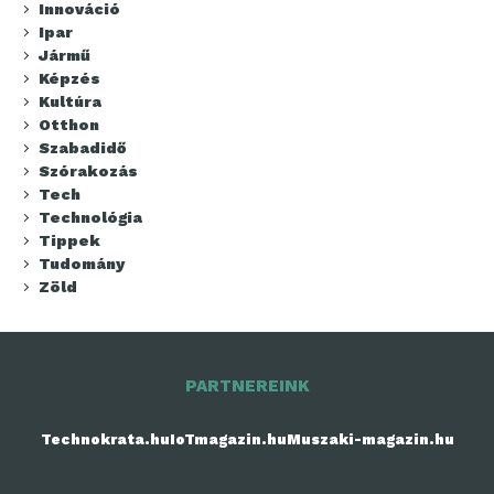
Innováció
Ipar
Jármű
Képzés
Kultúra
Otthon
Szabadidő
Szórakozás
Tech
Technológia
Tippek
Tudomány
Zöld
PARTNEREINK
Technokrata.hu
IoTmagazin.hu
Muszaki-magazin.hu