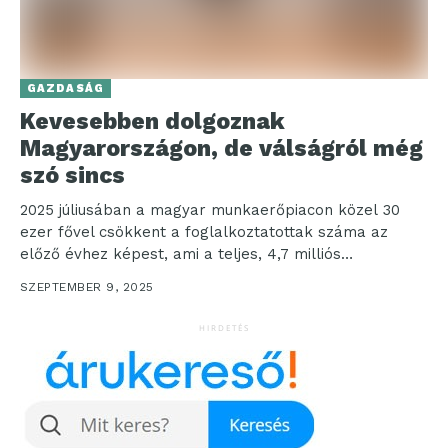
GAZDASÁG
Kevesebben dolgoznak
Magyarországon, de válságról még
szó sincs
2025 júliusában a magyar munkaerőpiacon közel 30
ezer fővel csökkent a foglalkoztatottak száma az
előző évhez képest, ami a teljes, 4,7 milliós
foglalkoztatotti létszámhoz viszonyítva 1%-os...
SZEPTEMBER 9, 2025
HIRDETÉS