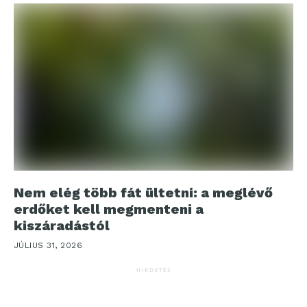
Nem elég több fát ültetni: a meglévő
erdőket kell megmenteni a
kiszáradástól
JÚLIUS 31, 2026
HIRDETÉS