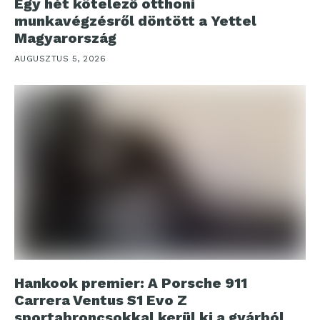
Egy hét kötelező otthoni
munkavégzésről döntött a Yettel
Magyarország
AUGUSZTUS 5, 2026
Hankook premier: A Porsche 911
Carrera Ventus S1 Evo Z
sportabroncsokkal kerül ki a gyárból