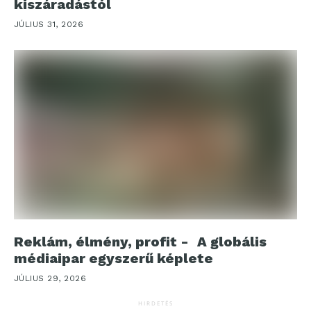
kiszáradástól
JÚLIUS 31, 2026
Reklám, élmény, profit - A globális
médiaipar egyszerű képlete
JÚLIUS 29, 2026
HIRDETÉS