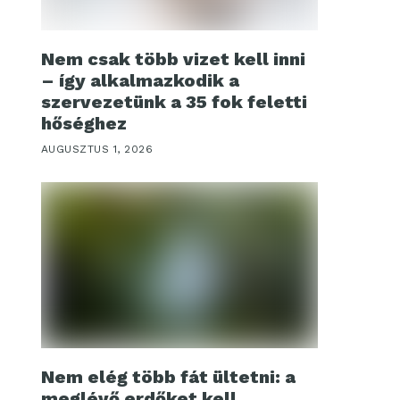
Nem csak több vizet kell inni
– így alkalmazkodik a
szervezetünk a 35 fok feletti
hőséghez
AUGUSZTUS 1, 2026
Nem elég több fát ültetni: a
meglévő erdőket kell