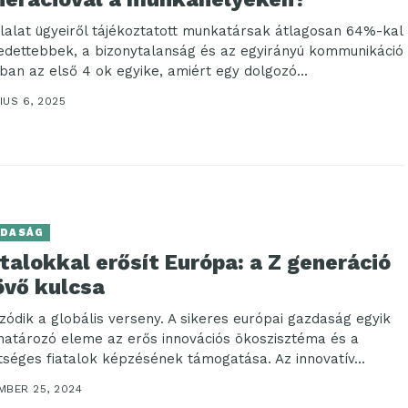
llalat ügyeiről tájékoztatott munkatársak átlagosan 64%-kal
edettebbek, a bizonytalanság és az egyirányú kommunikáció
ban az első 4 ok egyike, amiért egy dolgozó...
IUS 6, 2025
DASÁG
talokkal erősít Európa: a Z generáció
övő kulcsa
zódik a globális verseny. A sikeres európai gazdaság egyik
atározó eleme az erős innovációs ökoszisztéma és a
tséges fiatalok képzésének támogatása. Az innovatív...
MBER 25, 2024