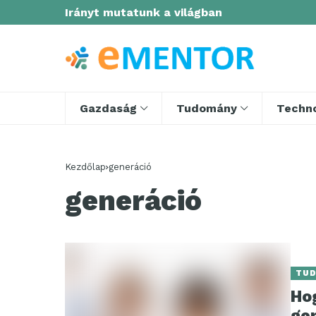
Irányt mutatunk a világban
Gazdaság
Tudomány
Techno
Kezdőlap
generáció
generáció
TU
Ho
ge