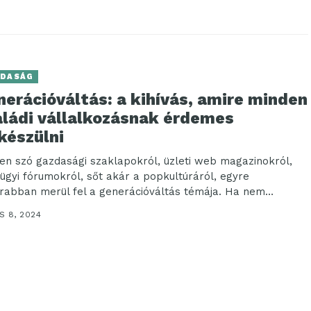
DASÁG
erációváltás: a kihívás, amire minden
aládi vállalkozásnak érdemes
készülni
en szó gazdasági szaklapokról, üzleti web magazinokról,
ügyi fórumokról, sőt akár a popkultúráról, egyre
rabban merül fel a generációváltás témája. Ha nem
tnéd,...
S 8, 2024