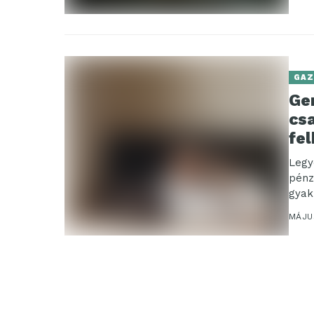
GAZ
Gen
cs
fel
Legy
pénz
gyak
szere
MÁJU