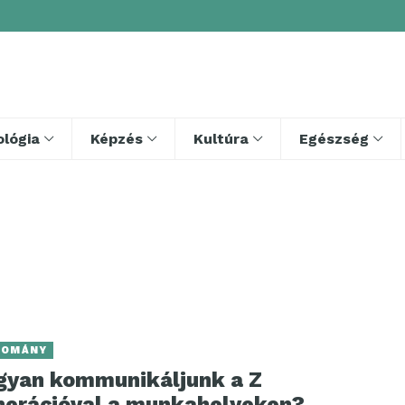
lógia
Képzés
Kultúra
Egészség
DOMÁNY
gyan kommunikáljunk a Z
nerációval a munkahelyeken?