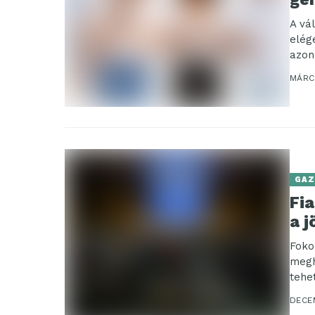
A vá
elég
azon
MÁRC
GAZ
Fia
a j
Foko
megh
tehe
DECE