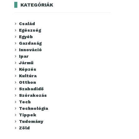
KATEGÓRIÁK
Család
Egészség
Egyéb
Gazdaság
Innováció
Ipar
Jármű
Képzés
Kultúra
Otthon
Szabadidő
Szórakozás
Tech
Technológia
Tippek
Tudomány
Zöld