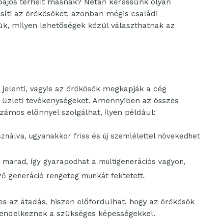
-bajos terheit másnak? Netán keressünk olyan
íti az örökösöket, azonban mégis családi
k, milyen lehetőségek közül választhatnak az
jelenti, vagyis az örökösök megkapják a cég
bi üzleti tevékenységeket. Amennyiben az összes
számos előnnyel szolgálhat, ilyen például:
sználva, ugyanakkor friss és új szemlélettel növekedhet
n marad, így gyarapodhat a multigenerációs vagyon,
ő generáció rengeteg munkát fektetett.
 az átadás, hiszen előfordulhat, hogy az örökösök
rendelkeznek a szükséges képességekkel.