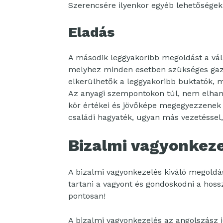
Szerencsére ilyenkor egyéb lehetőségek 
Eladás
A második leggyakoribb megoldást a váll
melyhez minden esetben szükséges gazda
elkerülhetők a leggyakoribb buktatók, min
Az anyagi szempontokon túl, nem elhanya
kör értékei és jövőképe megegyezzenek a
családi hagyaték, ugyan más vezetéssel
Bizalmi vagyonkez
A bizalmi vagyonkezelés kiváló megoldá
tartani a vagyont és gondoskodni a hoss
pontosan!
A bizalmi vagyonkezelés az angolszász 