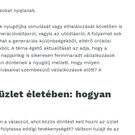
sokat nyújtanak.
 nyugdíjba vonulását vagy elhalálozását követően is
rációváltásról, vagyis az utódlásról. A folyamat sok
hat a generációs különbségekből, eltérő örökösi
ból. A téma égető aktualitását az adja, hogy a
 napjainkig is sikeresen fennmaradt vállalkozások
an döntenek a nyugdíj mellett. Hogy milyen
hívásaival szembesülő vállalkozások előtt? A
 üzlet életében: hogyan
n a válaszút, ahol közös döntést kell hozni az üzlet
folytassa eddigi tevékenységét? Váltson tulajt és az