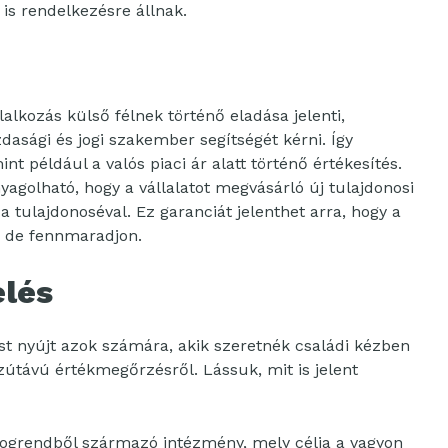
is rendelkezésre állnak.
alkozás külső félnek történő eladása jelenti,
sági és jogi szakember segítségét kérni. Így
t például a valós piaci ár alatt történő értékesítés.
golható, hogy a vállalatot megvásárló új tulajdonosi
 tulajdonoséval. Ez garanciát jelenthet arra, hogy a
, de fennmaradjon.
elés
st nyújt azok számára, akik szeretnék családi kézben
zútávú értékmegőrzésről. Lássuk, mit is jelent
jogrendből származó intézmény, mely célja a vagyon