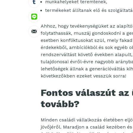
munkahelyeket teremtenek,
termékeket állítanak elő és szolgáltatá
Ahhoz, hogy tevékenységüket az alapítók
folytathassák, muszáj gondoskodni a gene
esetben konfliktusokat szül, mely fakad
érdekekből, ambíciókból és sok egyéb ok
rendszerváltást követő években alapult,
tulajdonosai évről-évre nagyobb arányb
lehetőségek állnak a generációváltás ki
következőkben ezeket vesszük sorra!
Fontos válaszút az
tovább?
Minden családi vállalkozás életében eljö
jövőjéről. Maradjon a család kezében és 