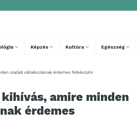
lógia
Képzés
Kultúra
Egészség
inden családi vállalkozásnak érdemes felkészülni
 kihívás, amire minden
ásnak érdemes