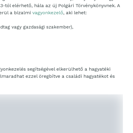
tól elérhető, hála az új Polgári Törvénykönyvnek. A
kerül a bizalmi
vagyonkezelő
, aki lehet:
ádtag vagy gazdasági szakember),
gyonkezelés segítségével elkerülhető a hagyatéki
elmaradhat ezzel öregbítve a családi hagyatékot és