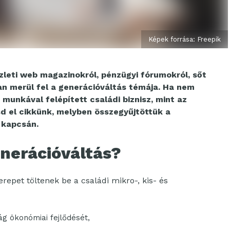
Képek forrása: Freepik
zleti web magazinokról, pénzügyi fórumokról, sőt
an merül fel a generációváltás témája. Ha nem
 munkával felépített családi biznisz, mint az
d el cikkünk, melyben összegyűjtöttük a
 kapcsán.
enerációváltás?
pet töltenek be a családi mikro-, kis- és
g ökonómiai fejlődését,