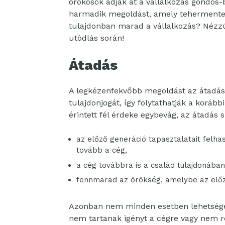
örökösök adják át a vállalkozás gondos
harmadik megoldást, amely tehermentes
tulajdonban marad a vállalkozás? Nézzü
utódlás során!
Átadás
A legkézenfekvőbb megoldást az átadás 
tulajdonjogát, így folytathatják a koráb
érintett fél érdeke egybevág, az átadás 
az előző generáció tapasztalatait felha
tovább a cég,
a cég továbbra is a család tulajdonába
fennmarad az örökség, amelybe az előz
Azonban nem minden esetben lehetséges
nem tartanak igényt a cégre vagy nem 