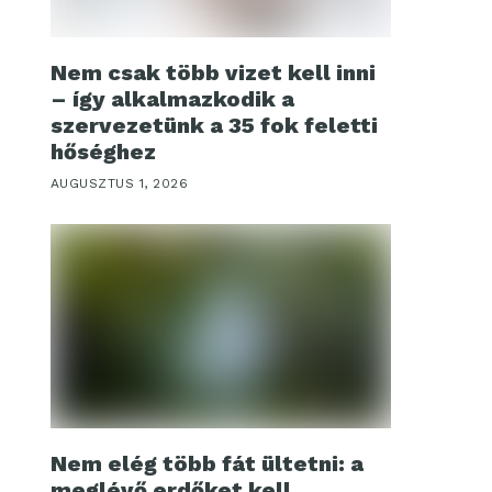
Nem csak több vizet kell inni
– így alkalmazkodik a
szervezetünk a 35 fok feletti
hőséghez
AUGUSZTUS 1, 2026
Nem elég több fát ültetni: a
meglévő erdőket kell