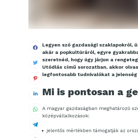
Legyen szó gazdasági szaklapokról, ü
akár a popkultúráról, egyre gyakrabb
szeretnéd, hogy úgy járjon a rengeteg
Utódlás című sorozatban, akkor olvas
legfontosabb tudnivalókat a jelenség
Mi is pontosan a g
A magyar gazdaságban meghatározó szere
középvállalkozások:
jelentős mértékben támogatják az orszá