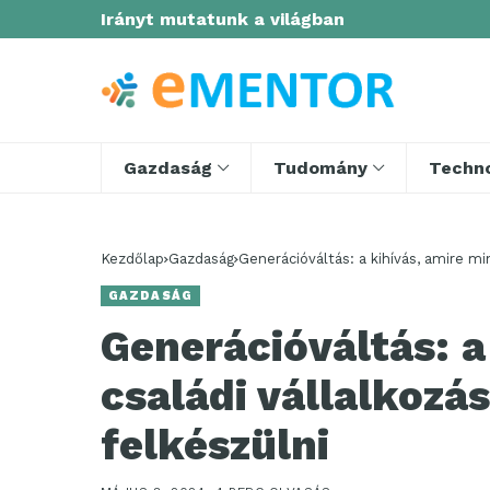
Irányt mutatunk a világban
Gazdaság
Tudomány
Techno
Kezdőlap
Gazdaság
Generációváltás: a kihívás, amire m
GAZDASÁG
Generációváltás: a
családi vállalkoz
felkészülni