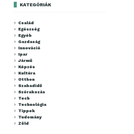
KATEGÓRIÁK
Család
Egészség
Egyéb
Gazdaság
Innováció
Ipar
Jármű
Képzés
Kultúra
Otthon
Szabadidő
Szórakozás
Tech
Technológia
Tippek
Tudomány
Zöld