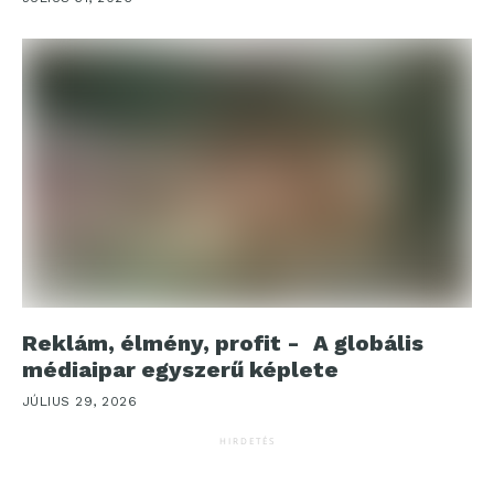
Reklám, élmény, profit - A globális
médiaipar egyszerű képlete
JÚLIUS 29, 2026
HIRDETÉS