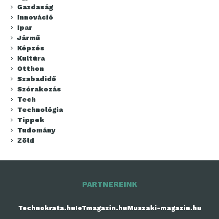
Gazdaság
Innováció
Ipar
Jármű
Képzés
Kultúra
Otthon
Szabadidő
Szórakozás
Tech
Technológia
Tippek
Tudomány
Zöld
PARTNEREINK
Technokrata.hu
IoTmagazin.hu
Muszaki-magazin.hu