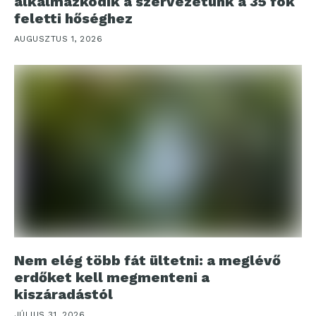
alkalmazkodik a szervezetünk a 35 fok
feletti hőséghez
AUGUSZTUS 1, 2026
Nem elég több fát ültetni: a meglévő
erdőket kell megmenteni a
kiszáradástól
JÚLIUS 31, 2026