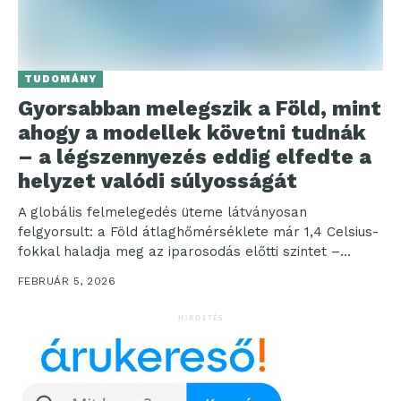
TUDOMÁNY
Gyorsabban melegszik a Föld, mint
ahogy a modellek követni tudnák
– a légszennyezés eddig elfedte a
helyzet valódi súlyosságát
A globális felmelegedés üteme látványosan
felgyorsult: a Föld átlaghőmérséklete már 1,4 Celsius-
fokkal haladja meg az iparosodás előtti szintet –
elkerülhetetlennek tűnik, hogy túlfussunk...
FEBRUÁR 5, 2026
HIRDETÉS