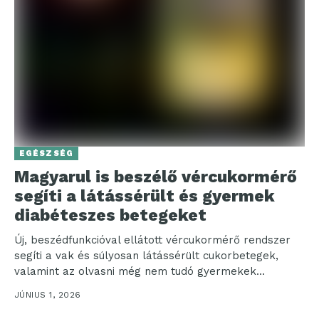
EGÉSZSÉG
Magyarul is beszélő vércukormérő
segíti a látássérült és gyermek
diabéteszes betegeket
Új, beszédfunkcióval ellátott vércukormérő rendszer
segíti a vak és súlyosan látássérült cukorbetegek,
valamint az olvasni még nem tudó gyermekek
mindennapi önellenőrzését. A száz...
JÚNIUS 1, 2026