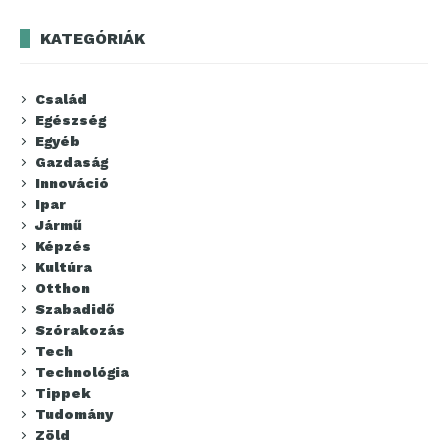
KATEGÓRIÁK
Család
Egészség
Egyéb
Gazdaság
Innováció
Ipar
Jármű
Képzés
Kultúra
Otthon
Szabadidő
Szórakozás
Tech
Technológia
Tippek
Tudomány
Zöld