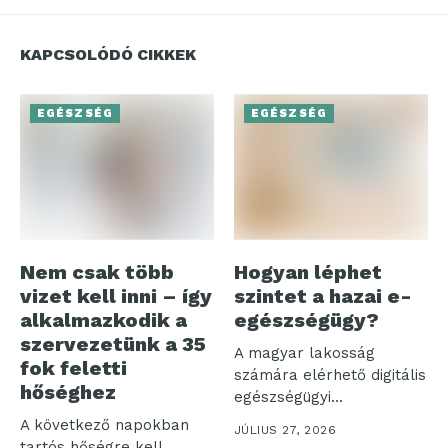
KAPCSOLÓDÓ CIKKEK
EGÉSZSÉG
EGÉSZSÉG
Nem csak több
Hogyan léphet
vizet kell inni – így
szintet a hazai e-
alkalmazkodik a
egészségügy?
szervezetünk a 35
A magyar lakosság
fok feletti
számára elérhető digitális
hőséghez
egészségügyi
ökoszisztéma három
A következő napokban
JÚLIUS 27, 2026
pillére – az...
tartós hőségre kell