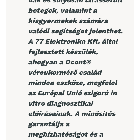
vak és súlyosan látássérült
betegek, valamint a
kisgyermekek számára
valódi segítséget jelenthet.
A 77 Elektronika Kft. által
fejlesztett készülék,
ahogyan a Dcont®
vércukormérő család
minden eszköze, megfelel
az Európai Unió szigorú in
vitro diagnosztikai
előírásainak. A minősítés
garantálja a
megbízhatóságot és a