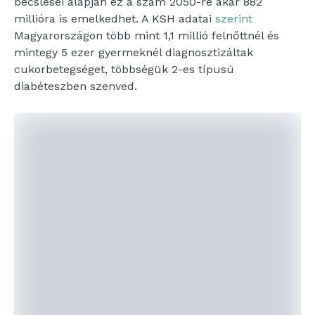
becslései alapján ez a szám 2050-re akár 882
millióra is emelkedhet. A KSH adatai
szerint
Magyarországon több mint 1,1 millió felnőttnél és
mintegy 5 ezer gyermeknél diagnosztizáltak
cukorbetegséget, többségük 2-es típusú
diabéteszben szenved.