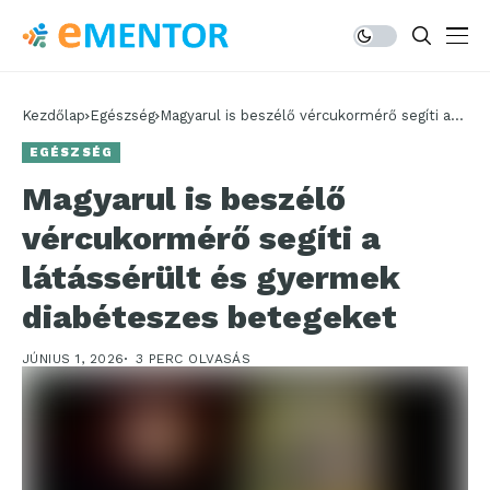
Kezdőlap
Egészség
Magyarul is beszélő vércukormérő segíti a
látássérült és gyermek diabéteszes
EGÉSZSÉG
betegeket
Magyarul is beszélő
vércukormérő segíti a
látássérült és gyermek
diabéteszes betegeket
JÚNIUS 1, 2026
3 PERC OLVASÁS