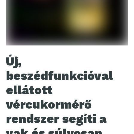
Új,
beszédfunkcióval
ellátott
vércukormérő
rendszer segíti a
vak és súlyosan