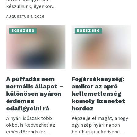
készülnünk, ilyenkor
pedig nemcsak a
AUGUSZTUS 1, 2026
komfortérzetünk...
EGÉSZSÉG
EGÉSZSÉG
A puffadás nem
Fogérzékenység:
normális állapot –
amikor az apró
különösen nyáron
kellemetlenség
érdemes
komoly üzenetet
odafigyelni rá
hordoz
A nyári időszak több
Képzelje el magát, ahogy
okból is kedvezhet az
egy szép nyári napon
emésztőrendszeri
beleharap a kedvenc