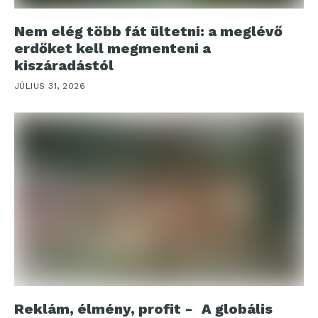
Nem elég több fát ültetni: a meglévő
erdőket kell megmenteni a
kiszáradástól
JÚLIUS 31, 2026
Reklám, élmény, profit - A globális