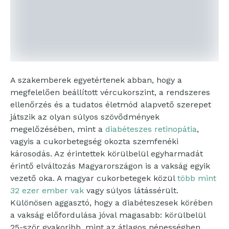
A szakemberek egyetértenek abban, hogy a
megfelelően beállított vércukorszint, a rendszeres
ellenőrzés és a tudatos életmód alapvető szerepet
játszik az olyan súlyos szövődmények
megelőzésében, mint a
diabéteszes retinopátia
,
vagyis a cukorbetegség okozta szemfenéki
károsodás. Az érintettek körülbelül egyharmadát
érintő elváltozás Magyarországon is a vakság egyik
vezető oka. A magyar cukorbetegek közül
több mint
32 ezer ember vak
vagy súlyos látássérült.
Különösen aggasztó, hogy a diabéteszesek körében
a vakság előfordulása jóval magasabb: körülbelül
25-ször gyakoribb, mint az átlagos népességben.