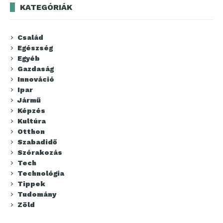
KATEGÓRIÁK
Család
Egészség
Egyéb
Gazdaság
Innováció
Ipar
Jármű
Képzés
Kultúra
Otthon
Szabadidő
Szórakozás
Tech
Technológia
Tippek
Tudomány
Zöld