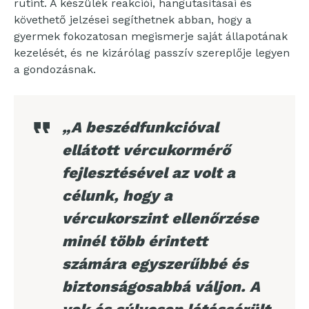
rutint. A készülék reakciói, hangutasításai és
követhető jelzései segíthetnek abban, hogy a
gyermek fokozatosan megismerje saját állapotának
kezelését, és ne kizárólag passzív szereplője legyen
a gondozásnak.
„A beszédfunkcióval
ellátott vércukormérő
fejlesztésével az volt a
célunk, hogy a
vércukorszint ellenőrzése
minél több érintett
számára egyszerűbbé és
biztonságosabbá váljon. A