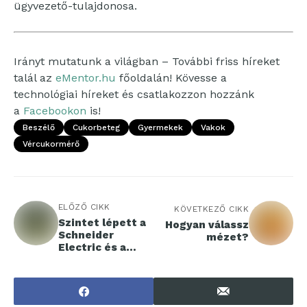
ügyvezető-tulajdonosa.
Irányt mutatunk a világban – További friss híreket
talál az
eMentor.hu
főoldalán! Kövesse a
technológiai híreket és csatlakozzon hozzánk
a
Facebookon
is!
Beszélő
Cukorbeteg
Gyermekek
Vakok
Vércukormérő
ELŐZŐ CIKK
KÖVETKEZŐ CIKK
Szintet lépett a
Hogyan válassz
Schneider
mézet?
Electric és a
Kiskunsági
Nemzeti Park
Alapítvány
együttműködése