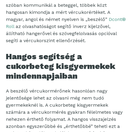
szóban kommunikál a beteggel, többek közt
hangosan kimondja a mért vércukorértéket. A
magyar, angol és német nyelven is „beszélő”
Dcont®
Roll
az olvashatóságot segítő inverz kijelzővel,
állítható hangerővel és szövegfelolvasás opcióval
segíti a vércukorszint ellenőrzését.
Hangos segítség a
cukorbeteg kisgyermekek
mindennapjaiban
A beszélő vércukormérőnek hasonlóan nagy
jelentősége lehet az olvasni még nem tudó
gyermekeknél is. A cukorbeteg kisgyermekek
számára a vércukormérés gyakran félelmetes vagy
nehezen érthető folyamat. A hangos visszajelzés
azonban egyszerűbbé és „érthetőbbé” teheti ezt a