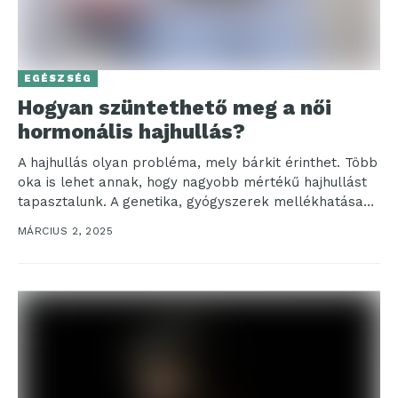
EGÉSZSÉG
Hogyan szüntethető meg a női
hormonális hajhullás?
A hajhullás olyan probléma, mely bárkit érinthet. Több
oka is lehet annak, hogy nagyobb mértékű hajhullást
tapasztalunk. A genetika, gyógyszerek mellékhatása
vagy épp...
MÁRCIUS 2, 2025