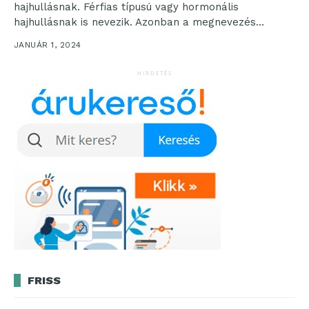
hajhullásnak. Férfias típusú vagy hormonális
hajhullásnak is nevezik. Azonban a megnevezés
ellenére nem csak férfiak...
JANUÁR 1, 2024
HIRDETÉS
FRISS