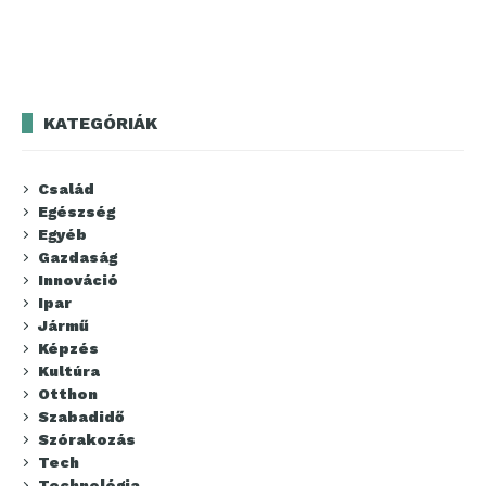
KATEGÓRIÁK
Család
Egészség
Egyéb
Gazdaság
Innováció
Ipar
Jármű
Képzés
Kultúra
Otthon
Szabadidő
Szórakozás
Tech
Technológia