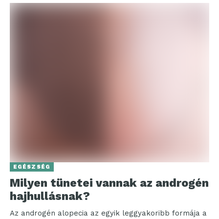
EGÉSZSÉG
Milyen tünetei vannak az androgén
hajhullásnak?
Az androgén alopecia az egyik leggyakoribb formája a