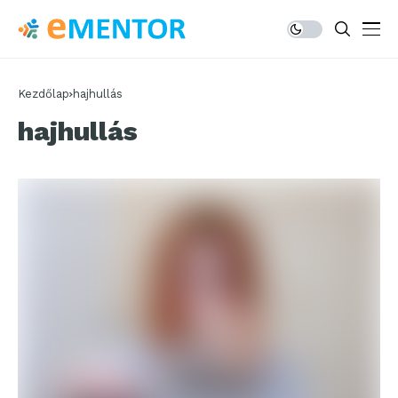
Kezdőlap
hajhullás
hajhullás