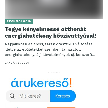
TECHNOLÓGIA
Tegye kényelmessé otthonát
energiahatékony hőszivattyúval!
Napjainkban az energiaárak drasztikus változása,
illetve az épületekkel szemben támasztott
energiahatékonysági követelmények új, korszerű
épületgépészeti megoldások alkalmazását teszik
JANUÁR 3, 2024
szükségessé. Az ingyenesen és korlátlanul...
HIRDETÉS