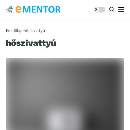
Kezdőlap
hőszivattyú
hőszivattyú