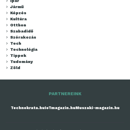
Ipar
Jármű
Képzés
Kultúra
Otthon
Szabadidő
Szórakozás
Tech
Technológia
Tippek
Tudomány
Zöld
PARTNEREINK
Technokrata.hu
IoTmagazin.hu
Muszaki-magazin.hu