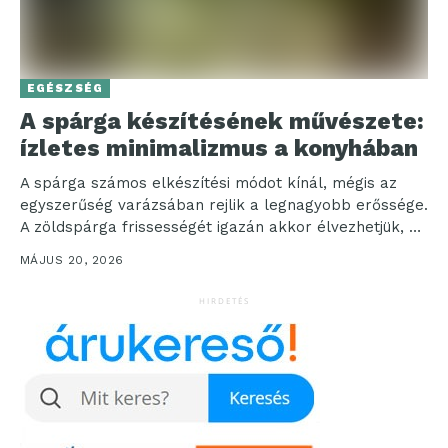
EGÉSZSÉG
A spárga készítésének művészete:
ízletes minimalizmus a konyhában
A spárga számos elkészítési módot kínál, mégis az
egyszerűség varázsában rejlik a legnagyobb erőssége.
A zöldspárga frissességét igazán akkor élvezhetjük, ha
hagyjuk, hogy...
MÁJUS 20, 2026
HIRDETÉS