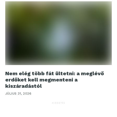
Nem elég több fát ültetni: a meglévő
erdőket kell megmenteni a
kiszáradástól
JÚLIUS 31, 2026
HIRDETÉS