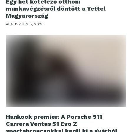
Egy hét kötelező otthoni
munkavégzésről döntött a Yettel
Magyarország
AUGUSZTUS 5, 2026
Hankook premier: A Porsche 911
Carrera Ventus S1 Evo Z
sportabroncsokkal kerül ki a gyárból