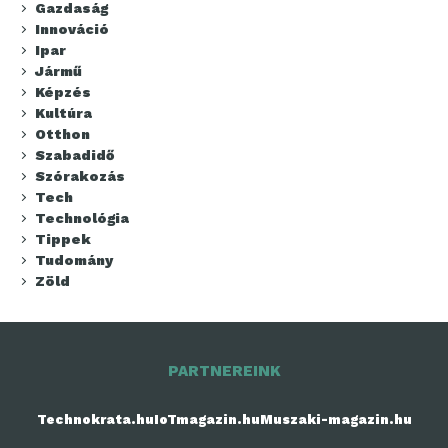
Gazdaság
Innováció
Ipar
Jármű
Képzés
Kultúra
Otthon
Szabadidő
Szórakozás
Tech
Technológia
Tippek
Tudomány
Zöld
PARTNEREINK
Technokrata.hu
IoTmagazin.hu
Muszaki-magazin.hu