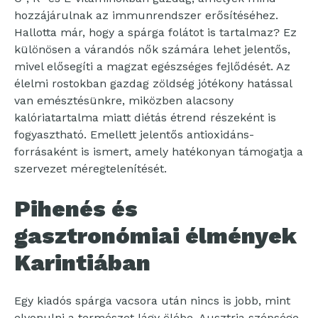
hozzájárulnak az immunrendszer erősítéséhez.
Hallotta már, hogy a spárga folátot is tartalmaz? Ez
különösen a várandós nők számára lehet jelentős,
mivel elősegíti a magzat egészséges fejlődését. Az
élelmi rostokban gazdag zöldség jótékony hatással
van emésztésünkre, miközben alacsony
kalóriatartalma miatt diétás étrend részeként is
fogyasztható. Emellett jelentős antioxidáns-
forrásaként is ismert, amely hatékonyan támogatja a
szervezet méregtelenítését.
Pihenés és
gasztronómiai élmények
Karintiában
Egy kiadós spárga vacsora után nincs is jobb, mint
elvonulni a természet lágy ölébe. Ausztria szépsége,