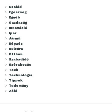
Család
Egészség
Egyéb
Gazdaság
Innováció
Ipar
Jármű
Képzés
Kultúra
Otthon
Szabadidő
Szórakozás
Tech
Technológia
Tippek
Tudomány
Zöld