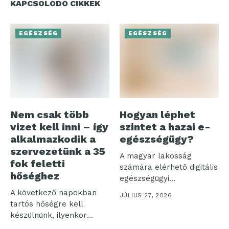
KAPCSOLÓDÓ CIKKEK
EGÉSZSÉG
EGÉSZSÉG
Nem csak több
Hogyan léphet
vizet kell inni – így
szintet a hazai e-
alkalmazkodik a
egészségügy?
szervezetünk a 35
A magyar lakosság
fok feletti
számára elérhető digitális
hőséghez
egészségügyi
ökoszisztéma három
A következő napokban
JÚLIUS 27, 2026
pillére – az...
tartós hőségre kell
készülnünk, ilyenkor
pedig nemcsak a