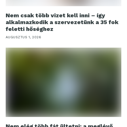
Nem csak több vizet kell inni – így
alkalmazkodik a szervezetünk a 35 fok
feletti hőséghez
AUGUSZTUS 1, 2026
Nem elég több fát ültetni: a meglévő