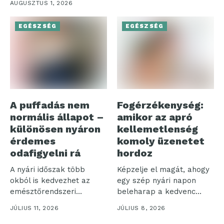
AUGUSZTUS 1, 2026
komfortérzetünk...
EGÉSZSÉG
EGÉSZSÉG
A puffadás nem
Fogérzékenység:
normális állapot –
amikor az apró
különösen nyáron
kellemetlenség
érdemes
komoly üzenetet
odafigyelni rá
hordoz
A nyári időszak több
Képzelje el magát, ahogy
okból is kedvezhet az
egy szép nyári napon
emésztőrendszeri
beleharap a kedvenc
panaszoknak.
fagyijába,...
JÚLIUS 11, 2026
JÚLIUS 8, 2026
Gyakrabban