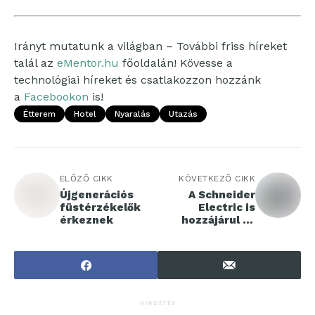
Irányt mutatunk a világban – További friss híreket
talál az
eMentor.hu
főoldalán! Kövesse a
technológiai híreket és csatlakozzon hozzánk
a
Facebookon
is!
Étterem
Hotel
Nyaralás
Utazás
ELŐZŐ CIKK
KÖVETKEZŐ CIKK
Újgenerációs
A Schneider
füstérzékelők
Electric is
érkeznek
hozzájárul az
ipari cégek
digitális
átalakulását
felpörgető
kezdeményezés
hez
HIRDETÉS