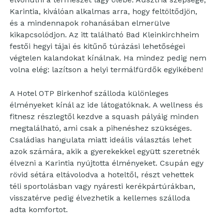
Karintia, kiválóan alkalmas arra, hogy feltöltődjön,
és a mindennapok rohanásában elmerülve
kikapcsolódjon. Az itt található Bad Kleinkirchheim
festői hegyi tájai és kitűnő túrázási lehetőségei
végtelen kalandokat kínálnak. Ha mindez pedig nem
volna elég: lazítson a helyi termálfürdők egyikében!
A Hotel OTP Birkenhof szálloda különleges
élményeket kínál az ide látogatóknak. A wellness és
fitnesz részlegtől kezdve a squash pályáig minden
megtalálható, ami csak a pihenéshez szükséges.
Családias hangulata miatt ideális választás lehet
azok számára, akik a gyerekekkel együtt szeretnék
élvezni a Karintia nyújtotta élményeket. Csupán egy
rövid sétára eltávolodva a hoteltől, részt vehettek
téli sportolásban vagy nyáresti kerékpártúrákban,
visszatérve pedig élvezhetik a kellemes szálloda
adta komfortot.