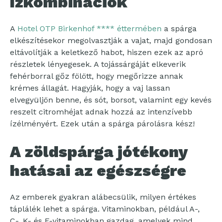
ízkombinációk
A
Hotel OTP Birkenhof **** éttermében
a spárga
elkészítésekor megolvasztják a vajat, majd gondosan
eltávolítják a keletkező habot, hiszen ezek az apró
részletek lényegesek. A tojássárgáját elkeverik
fehérborral gőz fölött, hogy megőrizze annak
krémes állagát. Hagyják, hogy a vaj lassan
elvegyüljön benne, és sót, borsot, valamint egy kevés
reszelt citromhéjat adnak hozzá az intenzívebb
ízélményért. Ezek után a spárga párolásra kész!
A zöldspárga jótékony
hatásai az egészségre
Az emberek gyakran alábecsülik, milyen értékes
táplálék lehet a spárga. Vitaminokban, például A-,
C-, K- és E-vitaminokban gazdag, amelyek mind