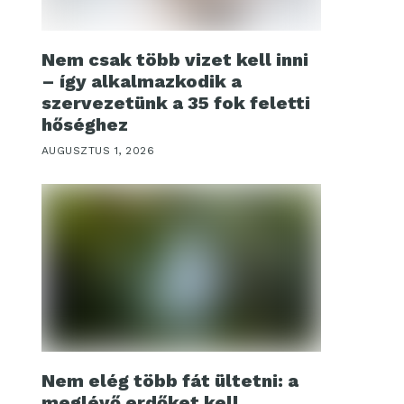
Nem csak több vizet kell inni
– így alkalmazkodik a
szervezetünk a 35 fok feletti
hőséghez
AUGUSZTUS 1, 2026
Nem elég több fát ültetni: a
meglévő erdőket kell