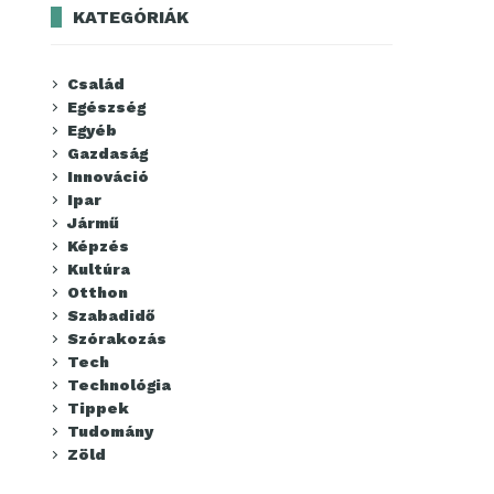
KATEGÓRIÁK
Család
Egészség
Egyéb
Gazdaság
Innováció
Ipar
Jármű
Képzés
Kultúra
Otthon
Szabadidő
Szórakozás
Tech
Technológia
Tippek
Tudomány
Zöld