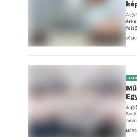
ké
A gy
érke
fels
konfe
JÚLIU
TU
Mű
Eg
A gy
Szak
nevű
MÁRCI