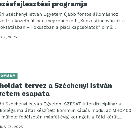
pzésfejlesztési programja
őri Széchenyi István Egyetem újabb fontos állomáshoz
zett: a közelmúltban megrendezett „Képzési innovációk a
őoktatásban – Fókuszban a piaci kapcsolatok” című
rencián...
S 7, 2025
DOMÁNY
holdat tervez a Széchenyi István
yetem csapata
őri Széchenyi István Egyetem SZESAT Interdiszciplináris
kollégiuma által készített kommunikációs modul az MRC-100
 műhold fedélzetén másfél évig keringett a Föld körül,...
US 27, 2025