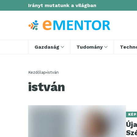
Irányt mutatunk a világban
Gazdaság
Tudomány
Techno
Kezdőlap
istván
istván
KÉP
Új
Sz