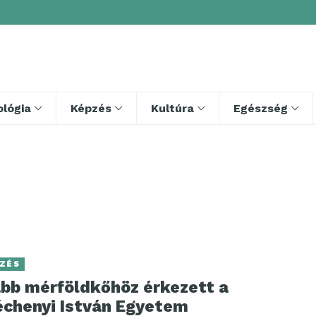
lógia
Képzés
Kultúra
Egészség
ZÉS
abb mérföldkőhöz érkezett a
échenyi István Egyetem