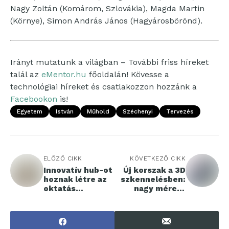
Nagy Zoltán (Komárom, Szlovákia), Magda Martin
(Környe), Simon András János (Hagyárosbörönd).
Irányt mutatunk a világban – További friss híreket
talál az
eMentor.hu
főoldalán! Kövesse a
technológiai híreket és csatlakozzon hozzánk a
Facebookon
is!
Egyetem
István
Műhold
Széchenyi
Tervezés
ELŐZŐ CIKK
KÖVETKEZŐ CIKK
Innovatív hub-ot
Új korszak a 3D
hoznak létre az
szkennelésben:
oktatás
nagy méretű
megújításáért
tárgyak
digitalizálása
könnyedén