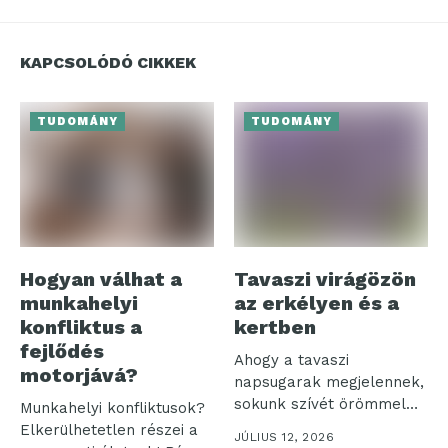
KAPCSOLÓDÓ CIKKEK
TUDOMÁNY
TUDOMÁNY
Hogyan válhat a
Tavaszi virágözön
munkahelyi
az erkélyen és a
konfliktus a
kertben
fejlődés
Ahogy a tavaszi
motorjává?
napsugarak megjelennek,
sokunk szívét örömmel
Munkahelyi konfliktusok?
tölti el a színes...
Elkerülhetetlen részei a
JÚLIUS 12, 2026