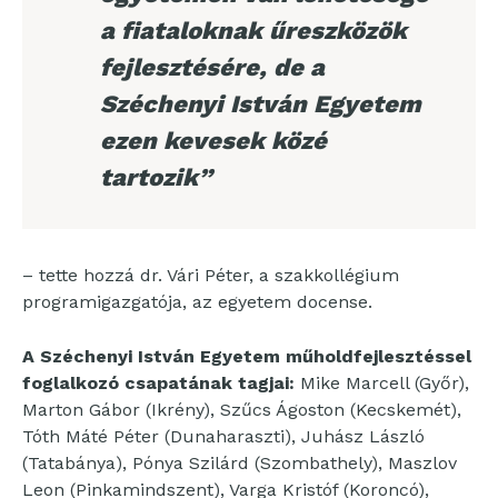
a fiataloknak űreszközök
fejlesztésére, de a
Széchenyi István Egyetem
ezen kevesek közé
tartozik”
– tette hozzá dr. Vári Péter, a szakkollégium
programigazgatója, az egyetem docense.
A Széchenyi István Egyetem műholdfejlesztéssel
foglalkozó csapatának tagjai:
Mike Marcell (Győr),
Marton Gábor (Ikrény), Szűcs Ágoston (Kecskemét),
Tóth Máté Péter (Dunaharaszti), Juhász László
(Tatabánya), Pónya Szilárd (Szombathely), Maszlov
Leon (Pinkamindszent), Varga Kristóf (Koroncó),