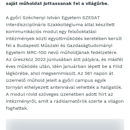
saját műholdat juttassanak fel a világűrbe.
A győri Széchenyi István Egyetem SZESAT
Interdiszciplináris Szakkollégiuma által készített
kommunikációs modul egy felsőoktatási
intézmények közti együttműködés keretében került
fel a Budapesti Műszaki és Gazdaságtudományi
Egyetem MRC-100 nevű műholdjának fedélzetére.
Az űreszköz 2023 júniusában állt pályára, és másfél
éves működés után, idén januárban lépett be a Föld
légkörébe, ahol megsemmisült. Az 561 napon át
üzemelő műhold jeleit a győri campus egyik
tornyán elhelyezett antennával vehették a hallgatók.
A modul rövid szöveges üzenetben adott hírt az
intézményről, amit a rádióamatőrök szerte a világon
foghattak.