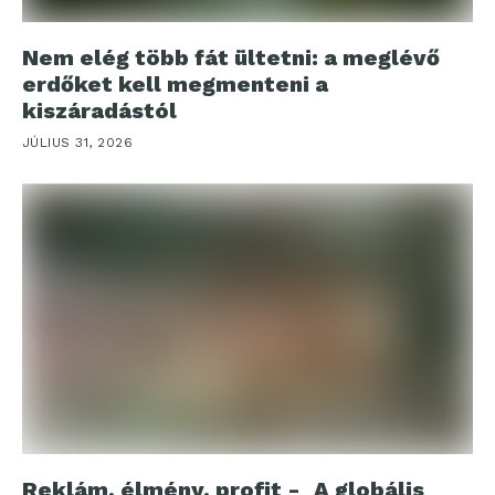
Nem elég több fát ültetni: a meglévő
erdőket kell megmenteni a
kiszáradástól
JÚLIUS 31, 2026
Reklám, élmény, profit - A globális