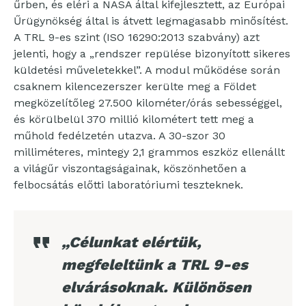
űrben, és eléri a NASA által kifejlesztett, az Európai
Űrügynökség által is átvett legmagasabb minősítést.
A TRL 9-es szint (ISO 16290:2013 szabvány) azt
jelenti, hogy a „rendszer repülése bizonyított sikeres
küldetési műveletekkel”. A modul működése során
csaknem kilencezerszer kerülte meg a Földet
megközelítőleg 27.500 kilométer/órás sebességgel,
és körülbelül 370 millió kilométert tett meg a
műhold fedélzetén utazva. A 30-szor 30
milliméteres, mintegy 2,1 grammos eszköz ellenállt
a világűr viszontagságainak, köszönhetően a
felbocsátás előtti laboratóriumi teszteknek.
„Célunkat elértük,
megfeleltünk a TRL 9-es
elvárásoknak. Különösen