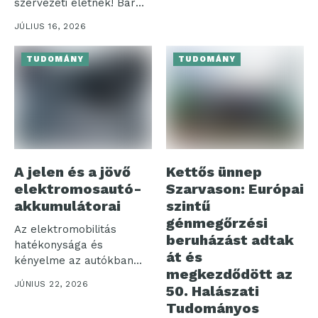
szervezeti életnek! Bár
sokan negatív
JÚLIUS 16, 2026
jelenségként tekintenek...
TUDOMÁNY
TUDOMÁNY
A jelen és a jövő
Kettős ünnep
elektromosautó-
Szarvason: Európai
akkumulátorai
szintű
génmegőrzési
Az elektromobilitás
beruházást adtak
hatékonysága és
át és
kényelme az autókban
megkezdődött az
használt
JÚNIUS 22, 2026
50. Halászati
akkumulátorcsomagokon
Tudományos
áll vagy bukik....