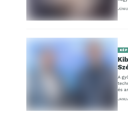
JÚNIU
KÉP
Ki
Sz
A gy
tech
és a
JANUÁ