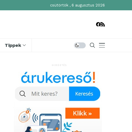
csütörtök , 6 augusztus 2026
Tippek
HIRDETÉS