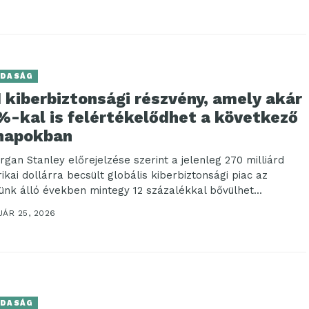
DASÁG
 kiberbiztonsági részvény, amely akár
%-kal is felértékelődhet a következő
napokban
rgan Stanley előrejelzése szerint a jelenleg 270 milliárd
ikai dollárra becsült globális kiberbiztonsági piac az
tünk álló években mintegy 12 százalékkal bővülhet...
UÁR 25, 2026
DASÁG