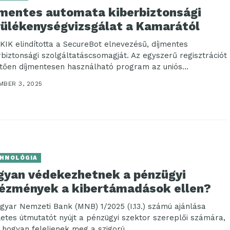
jmentes automata kiberbiztonsági
rülékenységvizsgálat a Kamarától
KIK elindította a SecureBot elnevezésű, díjmentes
rbiztonsági szolgáltatáscsomagját. Az egyszerű regisztrációt
tően díjmentesen használható program az uniós
rvédelmi irányelvnek, a NIS2-nek és...
MBER 3, 2025
HNOLÓGIA
gyan védekezhetnek a pénzügyi
tézmények a kibertámadások ellen?
gyar Nemzeti Bank (MNB) 1/2025 (I.13.) számú ajánlása
letes útmutatót nyújt a pénzügyi szektor szereplői számára,
 hogyan feleljenek meg a szigorú...