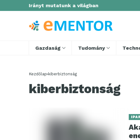
Irányt mutatunk a világban
Gazdaság
Tudomány
Techno
Kezdőlap
kiberbiztonság
kiberbiztonság
IPA
Ak
ene