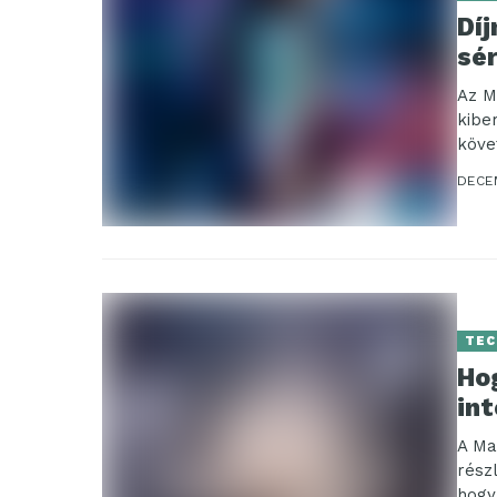
Dí
sé
Az M
kibe
köve
kibe
DECE
TEC
Ho
in
A Ma
rész
hogy