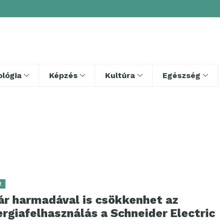
lógia
Képzés
Kultúra
Egészség
R
ár harmadával is csökkenhet az
rgiafelhasználás a Schneider Electric