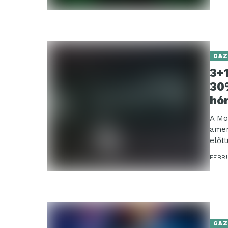
GAZ
3+1
30
hó
A Mo
amer
előt
FEBR
GAZ