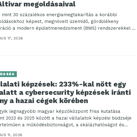
Altivar megoldásaival
 mint 30 százalékos energiamegtakarítás a korábbi
ldásokhoz képest, megnövelt üzemidő, gördülékeny
gráció a modern épületmenedzsment (BMS) rendszerekkel –
k között ezt nyújtják...
US 17, 2026
DASÁG
llalati képzések: 233%-kal nőtt egy
alatt a cybersecurity képzések iránti
ny a hazai cégek körében
gyik legnagyobb magyar képzőközpont friss kutatása
int 2023 és 2025 között a hazai vállalatok képzési büdzséje
rtelműen a működésbiztonságot, a skálázhatóságot és...
US 11, 2026