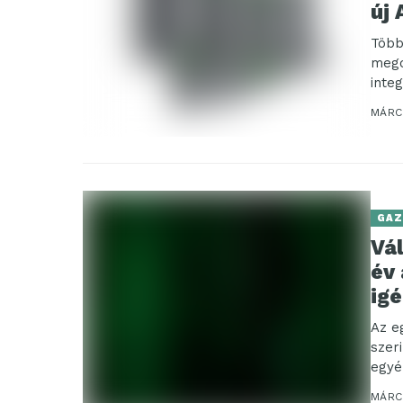
új 
Több
mego
inte
többe
MÁRCI
GAZ
Vá
év 
igé
Az e
szer
egyé
MÁRCI