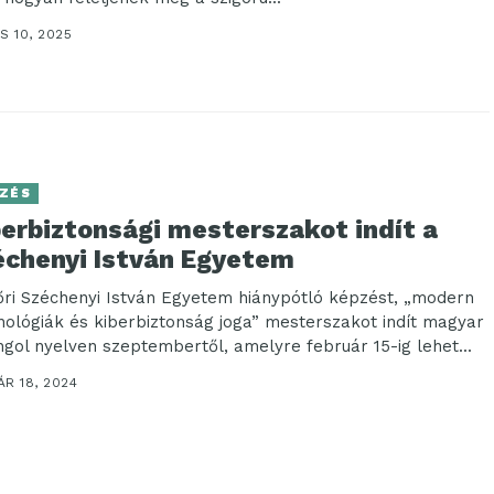
S 10, 2025
ZÉS
berbiztonsági mesterszakot indít a
échenyi István Egyetem
őri Széchenyi István Egyetem hiánypótló képzést, „modern
nológiák és kiberbiztonság joga” mesterszakot indít magyar
ngol nyelven szeptembertől, amelyre február 15-ig lehet...
R 18, 2024