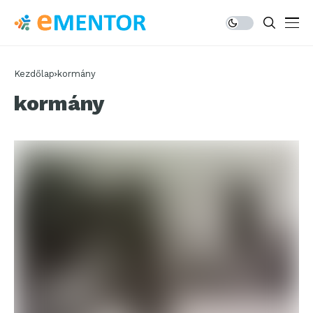
Kezdőlap
kormány
kormány