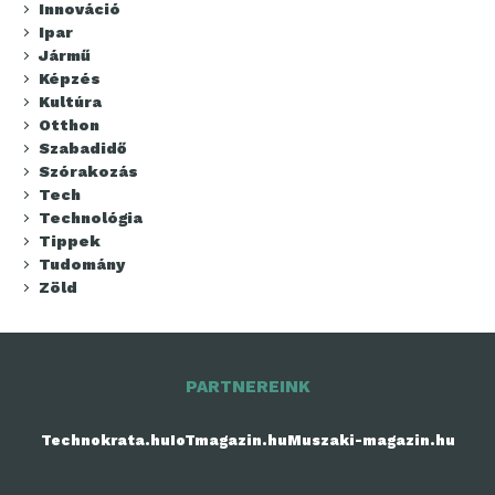
Innováció
Ipar
Jármű
Képzés
Kultúra
Otthon
Szabadidő
Szórakozás
Tech
Technológia
Tippek
Tudomány
Zöld
PARTNEREINK
Technokrata.hu
IoTmagazin.hu
Muszaki-magazin.hu