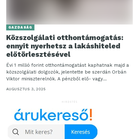
GAZDASÁG
Közszolgálati otthontámogatás:
ennyit nyerhetsz a lakáshiteled
előtörlesztésével
Évi 1 millió forint otthontámogatást kaphatnak majd a
közszolgálati dolgozók, jelentette be szerdán Orbán
Viktor miniszterelnök. A pénzből elő- vagy
végtörleszteni lehet egy...
AUGUSZTUS 3, 2025
HIRDETÉS