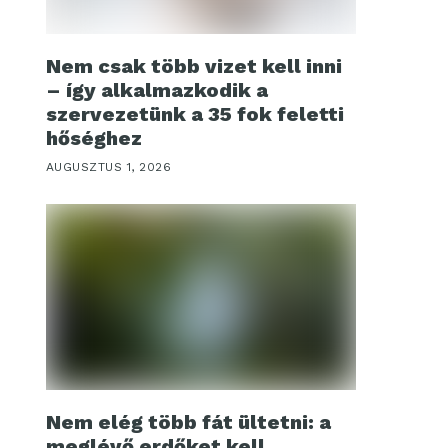
Nem csak több vizet kell inni
– így alkalmazkodik a
szervezetünk a 35 fok feletti
hőséghez
AUGUSZTUS 1, 2026
Nem elég több fát ültetni: a
meglévő erdőket kell