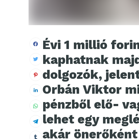
Évi 1 millió fo
kaphatnak majd
dolgozók, jelen
Orbán Viktor mi
pénzből elő- va
lehet egy meglé
akár önerőként 