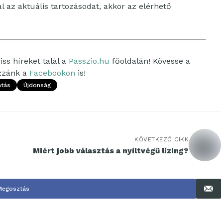
al az aktuális tartozásodat, akkor az elérhető
ss híreket talál a
Passzio.hu
főoldalán! Kövesse a
ozzánk a
Facebookon
is!
tás
Újdonság
KÖVETKEZŐ CIKK
Miért jobb választás a nyíltvégű lízing?
Megosztás