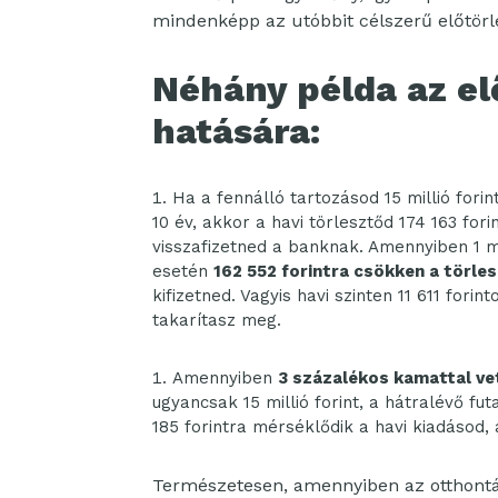
mindenképp az utóbbit célszerű előtörl
Néhány példa az el
hatására:
Ha a fennálló tartozásod
15 millió
forin
10 év, akkor a havi törlesztőd
174 163
forin
visszafizetned a banknak. Amennyiben
1 m
esetén
162 552
forintra csökken a törle
kifizetned. Vagyis havi szinten
11 611
forinto
takarítasz meg.
Amennyiben
3 százalékos kamattal vet
ugyancsak
15 millió
forint, a hátralévő fu
185
forintra mérséklődik a havi kiadásod, 
Természetesen, amennyiben az otthont