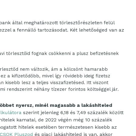
 bank által meghatározott törlesztőrészleten felül
ezzel a fennálló tartozásodat. Két lehetőséged van az
i törlesztőid fognak csökkenni a plusz befizetésnek
 törlesztőd nem változik, ám a kölcsönt hamarabb
z a kifizetődőbb, mivel így rövidebb ideig fizetsz
 kisebb lesz a teljes visszafizetésed. Itt viszont
i rendszerint néhány tízezer forintos költséggel jár.
többet nyersz, minél magasabb a lakáshiteled
alkulátora
szerint jelenleg 6,18 és 7,49 százalék között
hitelek kamatai, de 2022 végén még 10 százalék
ámogatott hitelek esetében természetesen kisebb az
CSOK Pluszod
és piaci lakáshiteled is van, akkor