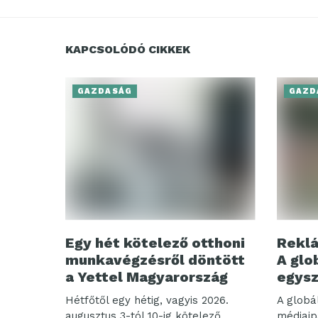
KAPCSOLÓDÓ CIKKEK
GAZDASÁG
GAZD
Egy hét kötelező otthoni
Reklá
munkavégzésről döntött
A glo
a Yettel Magyarország
egysz
Hétfőtől egy hétig, vagyis 2026.
A globá
augusztus 3-tól 10-ig kötelező
médiaip