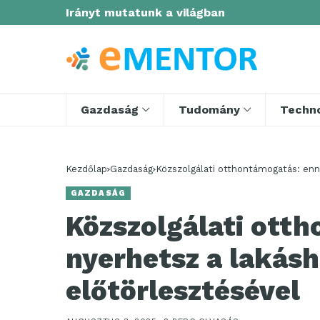
Irányt mutatunk a világban
Gazdaság
Tudomány
Techno
Kezdőlap
Gazdaság
Közszolgálati otthontámogatás: enny
GAZDASÁG
Közszolgálati ott
nyerhetsz a lakásh
előtörlesztésével