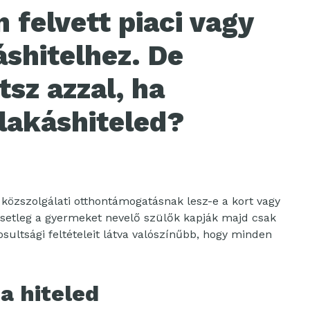
 felvett piaci vagy
shitelhez. De
sz azzal, ha
 lakáshiteled?
közszolgálati otthontámogatásnak lesz-e a kort vagy
 esetleg a gyermeket nevelő szülők kapják majd csak
ultsági feltételeit látva valószínűbb, hogy minden
a hiteled