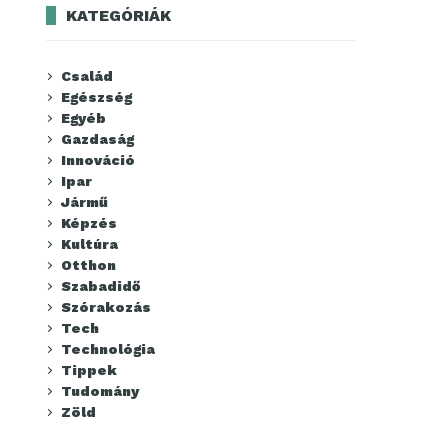
KATEGÓRIÁK
Család
Egészség
Egyéb
Gazdaság
Innováció
Ipar
Jármű
Képzés
Kultúra
Otthon
Szabadidő
Szórakozás
Tech
Technológia
Tippek
Tudomány
Zöld