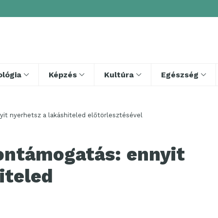
lógia
Képzés
Kultúra
Egészség
it nyerhetsz a lakáshiteled előtörlesztésével
hontámogatás: ennyit
iteled