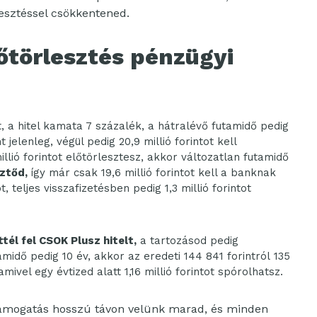
esztéssel csökkentened.
őtörlesztés pénzügyi
t, a hitel kamata 7 százalék, a hátralévő futamidő pedig
t jelenleg, végül pedig
20,9 millió
forintot kell
illió
forintot előtörlesztesz, akkor változatlan futamidő
sztőd,
így már csak
19,6 millió
forintot kell a banknak
t, teljes visszafizetésben pedig
1,3 millió
forintot
tél fel CSOK Plusz hitelt,
a tartozásod pedig
tamidő pedig 10 év, akkor az eredeti
144 841
forintról
135
amivel egy évtized alatt
1,16 millió
forintot spórolhatsz.
ámogatás hosszú távon velünk marad, és minden