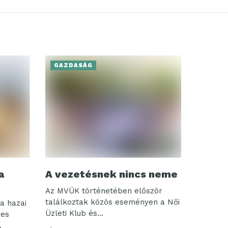
GAZDASÁG
a
A vezetésnek nincs neme
Az MVÜK történetében először
találkoztak közös eseményen a Női
a hazai
Üzleti Klub és...
ves
.