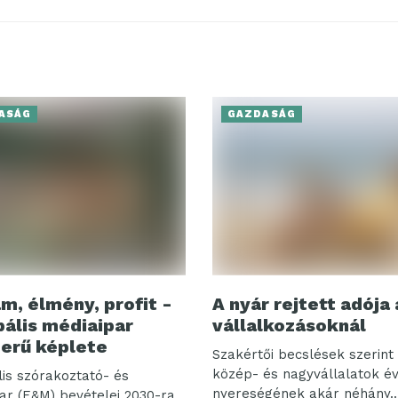
ASÁG
GAZDASÁG
m, élmény, profit -
A nyár rejtett adója 
bális médiaipar
vállalkozásoknál
erű képlete
Szakértői becslések szerint 
közép- és nagyvállalatok é
lis szórakoztató- és
nyereségének akár néhány..
ar (E&M) bevételei 2030-ra