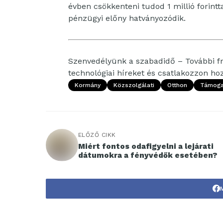
évben csökkenteni tudod
1 millió
forintt
pénzügyi előny hatványozódik.
Szenvedélyünk a szabadidő – További fri
technológiai híreket és csatlakozzon h
Kormány
Közszolgálati
Otthon
Támoga
ELŐZŐ CIKK
Miért fontos odafigyelni a lejárati
dátumokra a fényvédők esetében?