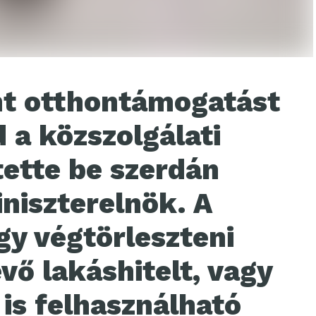
rint otthontámogatást
 a közszolgálati
tette be szerdán
niszterelnök. A
gy végtörleszteni
vő lakáshitelt, vagy
is felhasználható