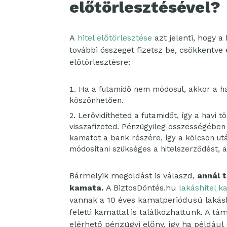
előtörlesztésével?
A
hitel előtörlesztése
azt jelenti, hogy a
további összeget fizetsz be, csökkentve 
előtörlesztésre:
Ha a futamidő nem módosul, akkor a hav
köszönhetően.
Lerövidítheted a futamidőt, így a havi
visszafizeted. Pénzügyileg összességében e
kamatot a bank részére, így a kölcsön után
módosítani szükséges a hitelszerződést, am
Bármelyik megoldást is válaszd,
annál 
kamata.
A BiztosDöntés.hu
lakáshitel k
vannak a 10 éves kamatperiódusú lakás
feletti kamattal is találkozhattunk. A t
elérhető pénzügyi előny, így ha például