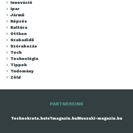
Innováció
Ipar
Jármű
Képzés
Kultúra
Otthon
Szabadidő
Szórakozás
Tech
Technológia
Tippek
Tudomány
Zöld
PARTNEREINK
Technokrata.hu
IoTmagazin.hu
Muszaki-magazin.hu