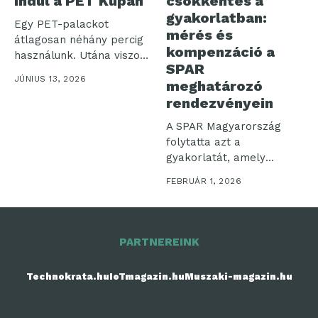
indul a PET Kupán
csökkentés a
gyakorlatban:
Egy PET-palackot
mérés és
átlagosan néhány percig
kompenzáció a
használunk. Utána viszont
SPAR
akár 450 évig is...
JÚNIUS 13, 2026
meghatározó
rendezvényein
A SPAR Magyarország
folytatta azt a
gyakorlatát, amely
szerint kiemelt vállalati
FEBRUÁR 1, 2026
eseményeit...
PARTNEREINK
Technokrata.hu
IoTmagazin.hu
Muszaki-magazin.hu