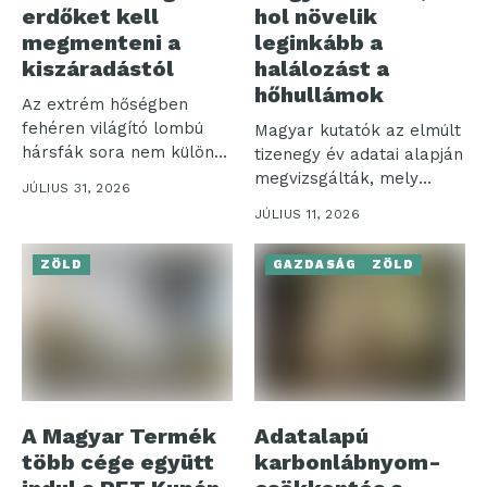
erdőket kell
hol növelik
megmenteni a
leginkább a
kiszáradástól
halálozást a
hőhullámok
Az extrém hőségben
fehéren világító lombú
Magyar kutatók az elmúlt
hársfák sora nem különös
tizenegy év adatai alapján
természeti
megvizsgálták, mely
JÚLIUS 31, 2026
látványosság,...
megyéket sújtották...
JÚLIUS 11, 2026
ZÖLD
GAZDASÁG
ZÖLD
A Magyar Termék
Adatalapú
több cége együtt
karbonlábnyom-