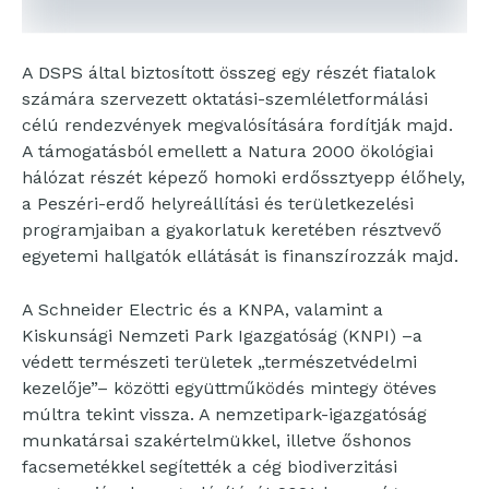
A DSPS által biztosított összeg egy részét fiatalok
számára szervezett oktatási-szemléletformálási
célú rendezvények megvalósítására fordítják majd.
A támogatásból emellett a Natura 2000 ökológiai
hálózat részét képező homoki erdőssztyepp élőhely,
a Peszéri-erdő helyreállítási és területkezelési
programjaiban a gyakorlatuk keretében résztvevő
egyetemi hallgatók ellátását is finanszírozzák majd.
A Schneider Electric és a KNPA, valamint a
Kiskunsági Nemzeti Park Igazgatóság (KNPI) –a
védett természeti területek „természetvédelmi
kezelője”– közötti együttműködés mintegy ötéves
múltra tekint vissza. A nemzetipark-igazgatóság
munkatársai szakértelmükkel, illetve őshonos
facsemetékkel segítették a cég biodiverzitási