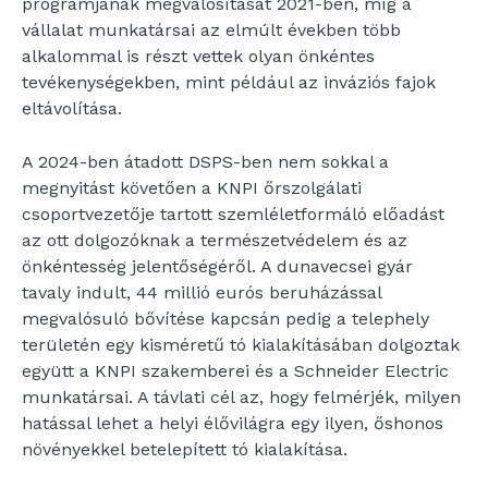
programjának megvalósítását 2021-ben, míg a
vállalat munkatársai az elmúlt években több
alkalommal is részt vettek olyan önkéntes
tevékenységekben, mint például az inváziós fajok
eltávolítása.
A 2024-ben átadott DSPS-ben nem sokkal a
megnyitást követően a KNPI őrszolgálati
csoportvezetője tartott szemléletformáló előadást
az ott dolgozóknak a természetvédelem és az
önkéntesség jelentőségéről. A dunavecsei gyár
tavaly indult, 44 millió eurós beruházással
megvalósuló bővítése kapcsán pedig a telephely
területén egy kisméretű tó kialakításában dolgoztak
együtt a KNPI szakemberei és a Schneider Electric
munkatársai. A távlati cél az, hogy felmérjék, milyen
hatással lehet a helyi élővilágra egy ilyen, őshonos
növényekkel betelepített tó kialakítása.