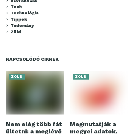
Szórakozás
Tech
Technológia
Tippek
Tudomány
Zöld
KAPCSOLÓDÓ CIKKEK
ZÖLD
ZÖLD
Nem elég több fát
Megmutatják a
ültetni: a meglévő
megyei adatok,