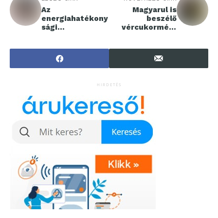
Az
Magyarul is
energiahatékony
beszélő
sági
vércukormérő
fejlesztéseket
segíti a
és az
látássérült és
elektrifikáció
gyermek
felgyorsítását
diabéteszes
sürgeti az
betegeket
Európai Unióban
HIRDETÉS
a Schneider
Electric