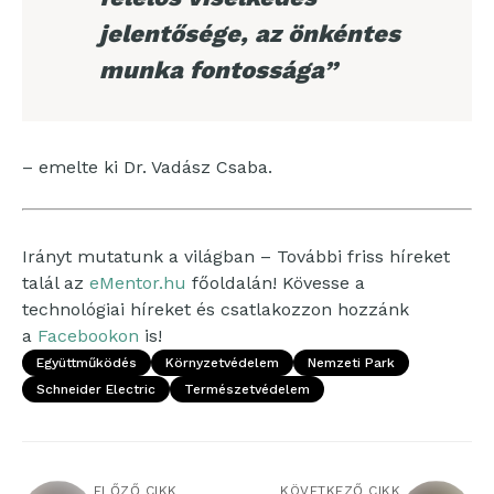
jelentősége, az önkéntes
munka fontossága”
– emelte ki Dr. Vadász Csaba.
Irányt mutatunk a világban – További friss híreket
talál az
eMentor.hu
főoldalán! Kövesse a
technológiai híreket és csatlakozzon hozzánk
a
Facebookon
is!
Együttműködés
Környzetvédelem
Nemzeti Park
Schneider Electric
Természetvédelem
ELŐZŐ CIKK
KÖVETKEZŐ CIKK