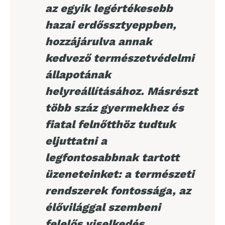
az egyik legértékesebb
hazai erdőssztyeppben,
hozzájárulva annak
kedvező természetvédelmi
állapotának
helyreállításához. Másrészt
több száz gyermekhez és
fiatal felnőtthöz tudtuk
eljuttatni a
legfontosabbnak tartott
üzeneteinket: a természeti
rendszerek fontossága, az
élővilággal szembeni
felelős viselkedés