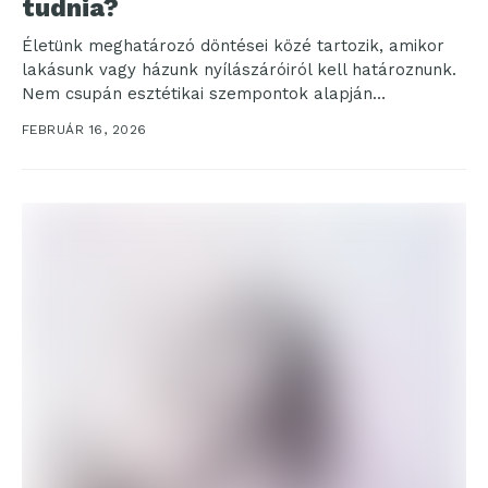
tudnia?
Életünk meghatározó döntései közé tartozik, amikor
lakásunk vagy házunk nyílászáróiról kell határoznunk.
Nem csupán esztétikai szempontok alapján
választhatunk, hiszen a hőszigetelés, hangszigetelés,
FEBRUÁR 16, 2026
valamint...