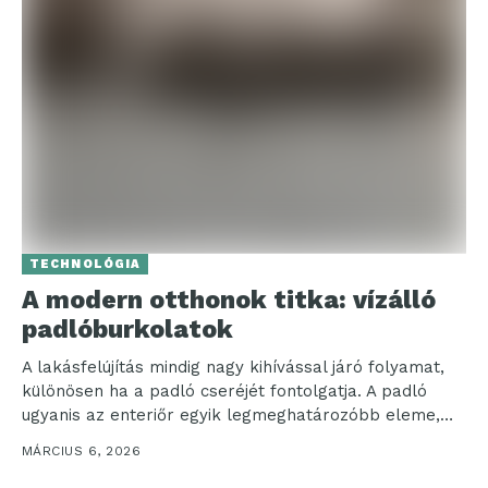
TECHNOLÓGIA
A modern otthonok titka: vízálló
padlóburkolatok
A lakásfelújítás mindig nagy kihívással járó folyamat,
különösen ha a padló cseréjét fontolgatja. A padló
ugyanis az enteriőr egyik legmeghatározóbb eleme,
hiszen egy...
MÁRCIUS 6, 2026