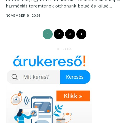
harmóniát teremtenek otthonunk belső és külső
tereiben, természetközeli érzést létrehozva...
NOVEMBER 9, 2024
1
2
3
HIRDETÉS