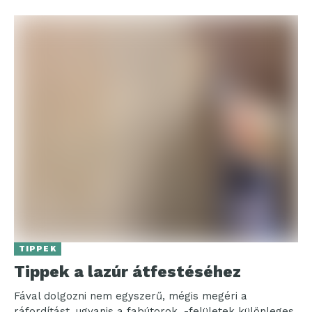
TIPPEK
Tippek a lazúr átfestéséhez
Fával dolgozni nem egyszerű, mégis megéri a
ráfordítást, ugyanis a fabútorok, -felületek különleges