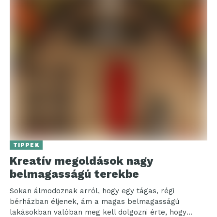
TIPPEK
Kreatív megoldások nagy
belmagasságú terekbe
Sokan álmodoznak arról, hogy egy tágas, régi
bérházban éljenek, ám a magas belmagasságú
lakásokban valóban meg kell dolgozni érte, hogy