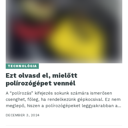
TECHNOLÓGIA
Ezt olvasd el, mielőtt
polírozógépet vennél
A “polírozás” kifejezés sokunk számára ismerősen
csenghet, főleg, ha rendelkezünk gépkocsival. Ez nem
meglepő, hiszen a polírozógépeket leggyakrabban a
járműiparban használják – gyakori...
DECEMBER 3, 2024