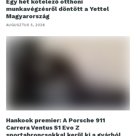
Egy hét kötelező otthoni
munkavégzésről döntött a Yettel
Magyarország
AUGUSZTUS 5, 2026
Hankook premier: A Porsche 911
Carrera Ventus S1 Evo Z
sportabroncsokkal kerül ki a gyárból