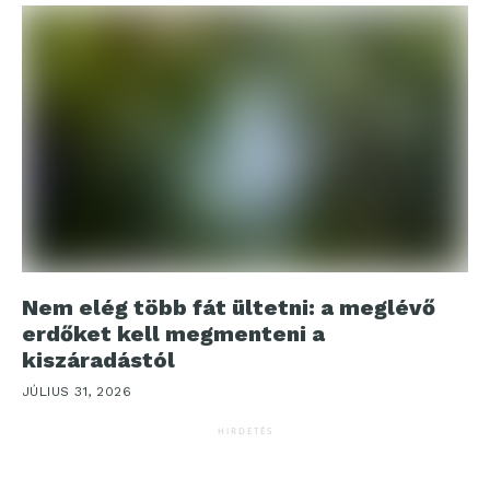
Nem elég több fát ültetni: a meglévő
erdőket kell megmenteni a
kiszáradástól
JÚLIUS 31, 2026
HIRDETÉS