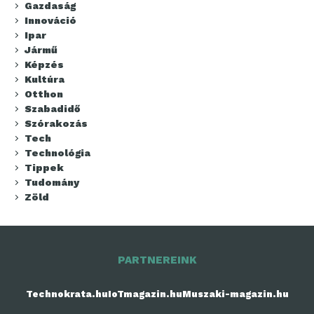
Gazdaság
Innováció
Ipar
Jármű
Képzés
Kultúra
Otthon
Szabadidő
Szórakozás
Tech
Technológia
Tippek
Tudomány
Zöld
PARTNEREINK
Technokrata.hu
IoTmagazin.hu
Muszaki-magazin.hu