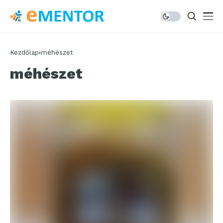
Kezdőlap
méhészet
méhészet