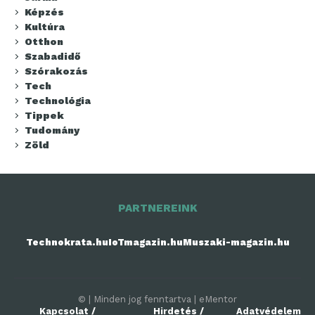
Képzés
Kultúra
Otthon
Szabadidő
Szórakozás
Tech
Technológia
Tippek
Tudomány
Zöld
PARTNEREINK
Technokrata.hu
IoTmagazin.hu
Muszaki-magazin.hu
© | Minden jog fenntartva | eMentor
Kapcsolat /
Hirdetés /
Adatvédelem