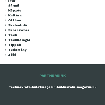
Ipar
Jármű
Képzés
Kultúra
Otthon
Szabadidő
Szórakozás
Tech
Technológia
Tippek
Tudomány
Zöld
PARTNEREINK
Technokrata.hu
IoTmagazin.hu
Muszaki-magazin.hu