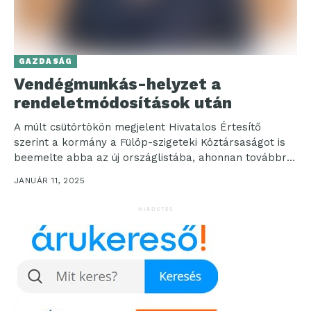
GAZDASÁG
Vendégmunkás-helyzet a
rendeletmódosítások után
A múlt csütörtökön megjelent Hivatalos Értesítő
szerint a kormány a Fülöp-szigeteki Köztársaságot is
beemelte abba az új országlistába, ahonnan továbbra
is érkezhetnek külföldi...
JANUÁR 11, 2025
HIRDETÉS