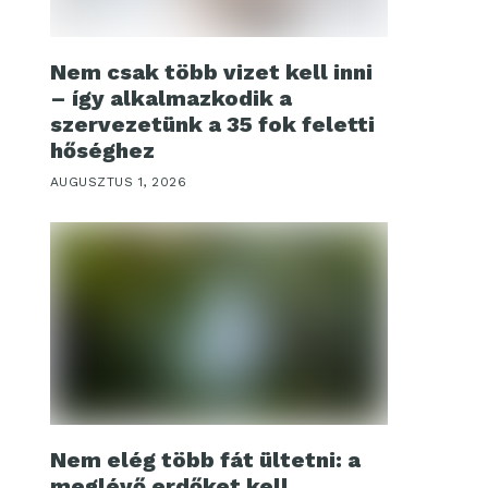
Nem csak több vizet kell inni
– így alkalmazkodik a
szervezetünk a 35 fok feletti
hőséghez
AUGUSZTUS 1, 2026
Nem elég több fát ültetni: a
meglévő erdőket kell