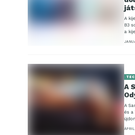
já
A ki
B3 s
a kij
JANUÁ
TEC
A 
Od
A Sa
és a
újdo
ÁPRIL