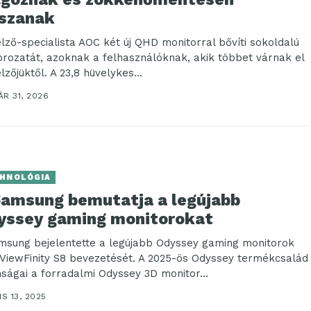
tszanak
jelző-specialista AOC két új QHD monitorral bővíti sokoldalú
orozatát, azoknak a felhasználóknak, akik többet várnak el
elzőjüktől. A 23,8 hüvelykes...
R 31, 2026
HNOLÓGIA
Samsung bemutatja a legújabb
yssey gaming monitorokat
msung bejelentette a legújabb Odyssey gaming monitorok
 ViewFinity S8 bevezetését. A 2025-ös Odyssey termékcsalád
nságai a forradalmi Odyssey 3D monitor...
IS 13, 2025