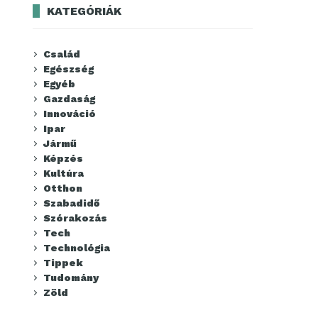
KATEGÓRIÁK
Család
Egészség
Egyéb
Gazdaság
Innováció
Ipar
Jármű
Képzés
Kultúra
Otthon
Szabadidő
Szórakozás
Tech
Technológia
Tippek
Tudomány
Zöld