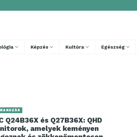
lógia
Képzés
Kultúra
Egészség
RAKOZÁS
C Q24B36X és Q27B36X: QHD
nitorok, amelyek keményen
lgoznak és zökkenőmentesen