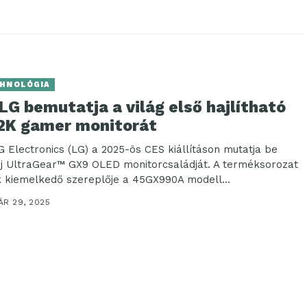
HNOLÓGIA
LG bemutatja a világ első hajlítható
2K gamer monitorát
G Electronics (LG) a 2025-ös CES kiállításon mutatja be
új UltraGear™ GX9 OLED monitorcsaládját. A terméksorozat
k kiemelkedő szereplője a 45GX990A modell...
ÁR 29, 2025