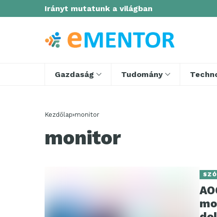
Irányt mutatunk a világban
Gazdaság
Tudomány
Techno
Kezdőlap
monitor
monitor
SZÓ
AO
mo
do