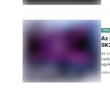
TEC
Az 
5K
Az L
vadi
egyi
JANU