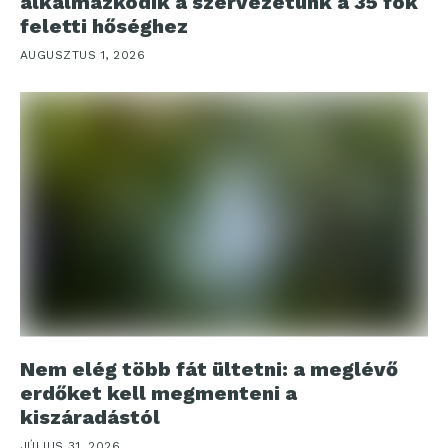
alkalmazkodik a szervezetünk a 35 fok
feletti hőséghez
AUGUSZTUS 1, 2026
Nem elég több fát ültetni: a meglévő
erdőket kell megmenteni a
kiszáradástól
JÚLIUS 31, 2026