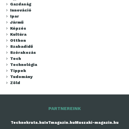
Gazdaság
Innováció
Ipar
Jármű
Képzés
Kultúra
Otthon
Szabadidő
Szórakozás
Tech
Technológia
Tippek
Tudomány
Zöld
PARTNEREINK
Technokrata.hu
IoTmagazin.hu
Muszaki-magazin.hu