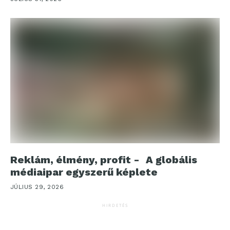
Reklám, élmény, profit - A globális
médiaipar egyszerű képlete
JÚLIUS 29, 2026
HIRDETÉS