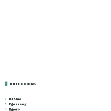
KATEGÓRIÁK
Család
Egészség
Egyéb