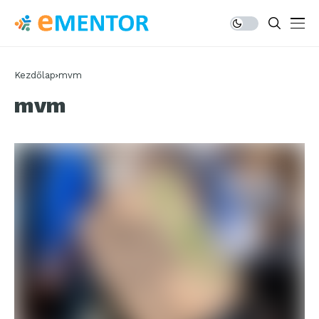
Kezdőlap
mvm
mvm