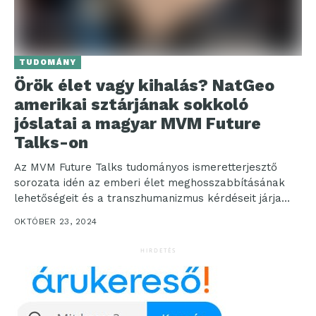
TUDOMÁNY
Örök élet vagy kihalás? NatGeo
amerikai sztárjának sokkoló
jóslatai a magyar MVM Future
Talks-on
Az MVM Future Talks tudományos ismeretterjesztő
sorozata idén az emberi élet meghosszabbításának
lehetőségeit és a transzhumanizmus kérdéseit járja
körül. A sorozat csúcspontjaként október...
OKTÓBER 23, 2024
HIRDETÉS