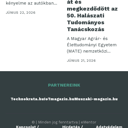
át és
kényelme az autókban
megkezdődött az
használt
JÚNIUS 22, 2026
50. Halászati
akkumulátorcsomagokon
Tudományos
áll vagy bukik....
Tanácskozás
A Magyar Agrár- és
Élettudományi Egyetem
(MATE) nemzetközi
szerepvállalásának és a
JÚNIUS 21, 2026
hazai...
PARTNEREINK
Technokrata.hu
IoTmagazin.hu
Muszaki-magazin.hu
© | Minden jog fenntartva | eMentor
Kapcsolat /
Hirdetés /
Adatvédelem