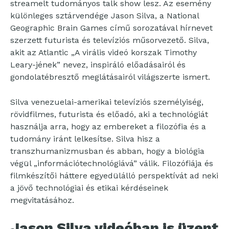
streamelt tudományos talk show lesz. Az esemény
különleges sztárvendége Jason Silva, a National
Geographic Brain Games című sorozatával hírnevet
szerzett futurista és televíziós műsorvezető. Silva,
akit az Atlantic „A virális videó korszak Timothy
Leary-jének” nevez, inspiráló előadásairól és
gondolatébresztő meglátásairól világszerte ismert.
Silva venezuelai-amerikai televíziós személyiség,
rövidfilmes, futurista és előadó, aki a technológiát
használja arra, hogy az embereket a filozófia és a
tudomány iránt lelkesítse. Silva hisz a
transzhumanizmusban és abban, hogy a biológia
végül „információtechnológiává” válik. Filozófiája és
filmkészítői háttere egyedülálló perspektívát ad neki
a jövő technológiai és etikai kérdéseinek
megvitatásához.
Jason Silva videóban is üzent