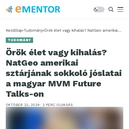
Kezdőlap
Tudomány
Örök élet vagy kihalás? NatGeo amerikai
sztárjának sokkoló jóslatai a magyar MVM
TUDOMÁNY
Future Talks-on
Örök élet vagy kihalás?
NatGeo amerikai
sztárjának sokkoló jóslatai
a magyar MVM Future
Talks-on
OKTÓBER 23, 2024
2 PERC OLVASÁS