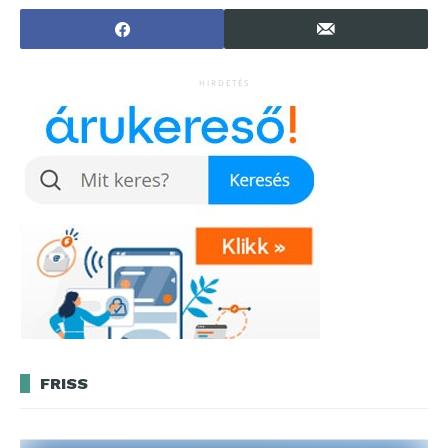
hogyan csináld?
HIRDETÉS
FRISS