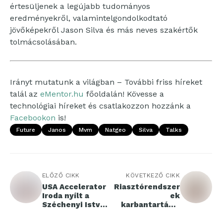
értesüljenek a legújabb tudományos
eredményekről, valamintelgondolkodtató
jövőképekről Jason Silva és más neves szakértők
tolmácsolásában.
Irányt mutatunk a világban – További friss híreket
talál az
eMentor.hu
főoldalán! Kövesse a
technológiai híreket és csatlakozzon hozzánk a
Facebookon
is!
Future
Janos
Mvm
Natgeo
Silva
Talks
ELŐZŐ CIKK
KÖVETKEZŐ CIKK
USA Accelerator
Riasztórendszer
Iroda nyílt a
ek
Széchenyi István
karbantartása:
Egyetemen
miért fontos és