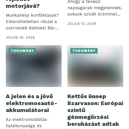
Ahogy a tavaszi
motorjává?
napsugarak megjelennek,
sokunk szívét örömmel
Munkahelyi konfliktusok?
tölti el a színes...
Elkerülhetetlen részei a
JÚLIUS 12, 2026
szervezeti életnek! Bár
sokan negatív
JÚLIUS 16, 2026
jelenségként tekintenek...
TUDOMÁNY
TUDOMÁNY
A jelen és a jövő
Kettős ünnep
elektromosautó-
Szarvason: Európai
akkumulátorai
szintű
génmegőrzési
Az elektromobilitás
beruházást adtak
hatékonysága és