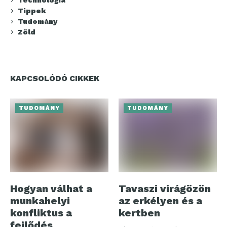
Technológia
Tippek
Tudomány
Zöld
KAPCSOLÓDÓ CIKKEK
TUDOMÁNY
TUDOMÁNY
Hogyan válhat a
Tavaszi virágözön
munkahelyi
az erkélyen és a
konfliktus a
kertben
fejlődés