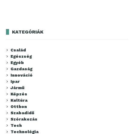
KATEGÓRIÁK
Család
Egészség
Egyéb
Gazdaság
Innováció
Ipar
Jármű
Képzés
Kultúra
Otthon
Szabadidő
Szórakozás
Tech
Technológia