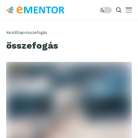
Kezdőlap
összefogás
összefogás