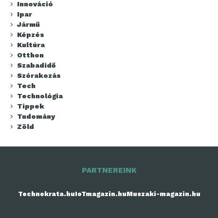
Innováció
Ipar
Jármű
Képzés
Kultúra
Otthon
Szabadidő
Szórakozás
Tech
Technológia
Tippek
Tudomány
Zöld
PARTNEREINK
Technokrata.hu
IoTmagazin.hu
Muszaki-magazin.hu