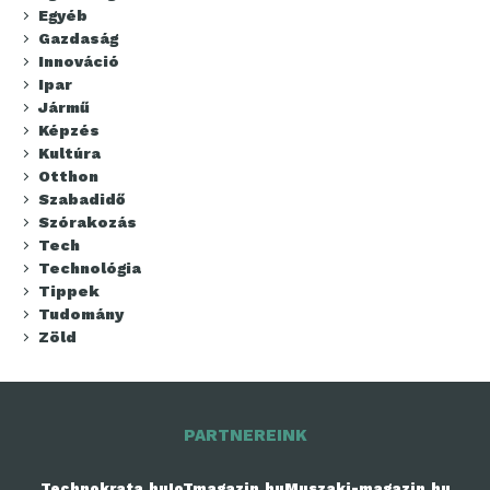
Egyéb
Gazdaság
Innováció
Ipar
Jármű
Képzés
Kultúra
Otthon
Szabadidő
Szórakozás
Tech
Technológia
Tippek
Tudomány
Zöld
PARTNEREINK
Technokrata.hu
IoTmagazin.hu
Muszaki-magazin.hu