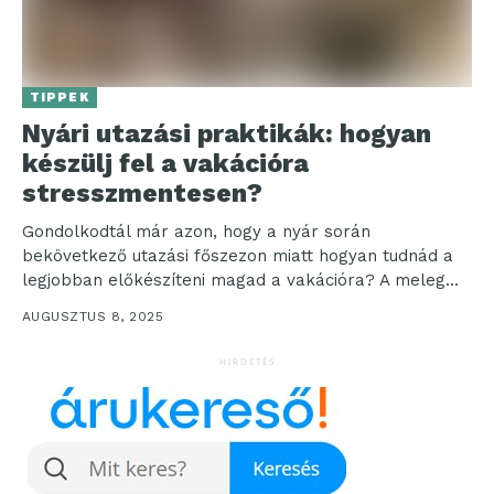
TIPPEK
Nyári utazási praktikák: hogyan
készülj fel a vakációra
stresszmentesen?
Gondolkodtál már azon, hogy a nyár során
bekövetkező utazási főszezon miatt hogyan tudnád a
legjobban előkészíteni magad a vakációra? A meleg
hónapokban sokan...
AUGUSZTUS 8, 2025
HIRDETÉS