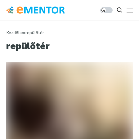
Kezdőlap
repülőtér
repülőtér