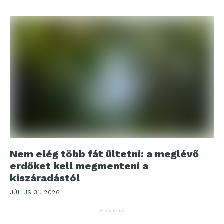
Nem elég több fát ültetni: a meglévő
erdőket kell megmenteni a
kiszáradástól
JÚLIUS 31, 2026
HIRDETÉS