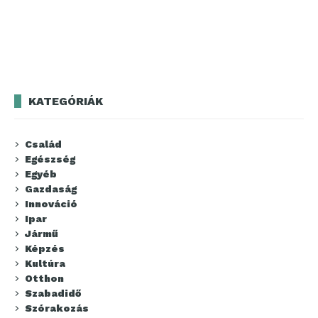
KATEGÓRIÁK
Család
Egészség
Egyéb
Gazdaság
Innováció
Ipar
Jármű
Képzés
Kultúra
Otthon
Szabadidő
Szórakozás