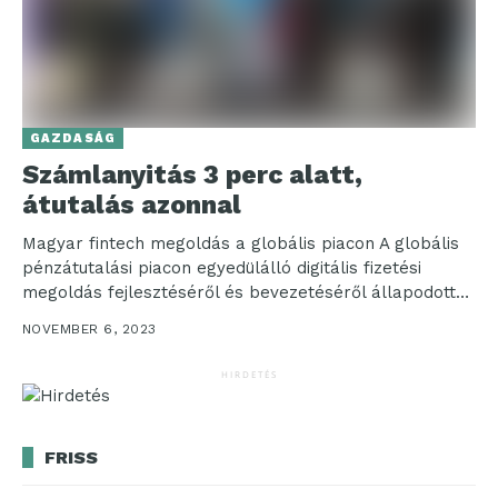
GAZDASÁG
Számlanyitás 3 perc alatt,
átutalás azonnal
Magyar fintech megoldás a globális piacon A globális
pénzátutalási piacon egyedülálló digitális fizetési
megoldás fejlesztéséről és bevezetéséről állapodott
meg a Peak Hungary, a...
NOVEMBER 6, 2023
HIRDETÉS
FRISS