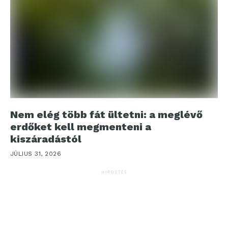
Nem elég több fát ültetni: a meglévő
erdőket kell megmenteni a
kiszáradástól
JÚLIUS 31, 2026
HIRDETÉS