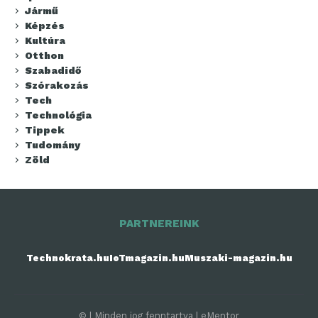
Jármű
Képzés
Kultúra
Otthon
Szabadidő
Szórakozás
Tech
Technológia
Tippek
Tudomány
Zöld
PARTNEREINK
Technokrata.hu
IoTmagazin.hu
Muszaki-magazin.hu
© | Minden jog fenntartva | eMentor