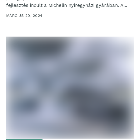
fejlesztés indult a Michelin nyíregyházi gyárában. A
sportautó-abroncsokat készítő üzemben
MÁRCIUS 20, 2024
modernizálják a vulkanizáló...