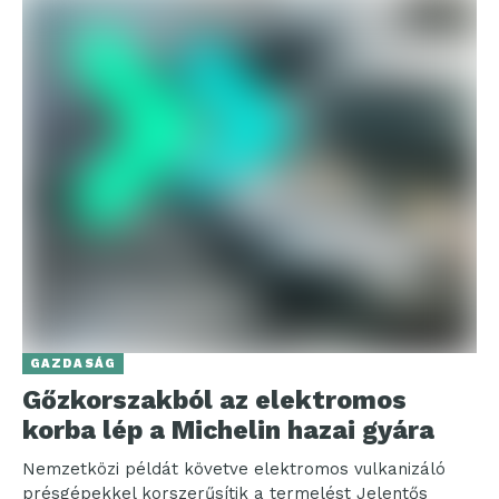
GAZDASÁG
Gőzkorszakból az elektromos
korba lép a Michelin hazai gyára
Nemzetközi példát követve elektromos vulkanizáló
présgépekkel korszerűsítik a termelést Jelentős