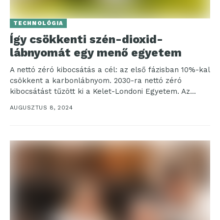
TECHNOLÓGIA
Így csökkenti szén-dioxid-
lábnyomát egy menő egyetem
A nettó zéró kibocsátás a cél: az első fázisban 10%-kal
csökkent a karbonlábnyom. 2030-ra nettó zéró
kibocsátást tűzött ki a Kelet-Londoni Egyetem. Az...
AUGUSZTUS 8, 2024