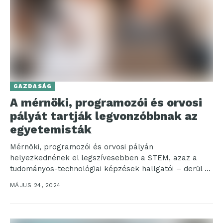
GAZDASÁG
A mérnöki, programozói és orvosi
pályát tartják legvonzóbbnak az
egyetemisták
Mérnöki, programozói és orvosi pályán
helyezkednének el legszívesebben a STEM, azaz a
tudományos-technológiai képzések hallgatói – derül ki
egy friss kutatásból. Az egyetemisták...
MÁJUS 24, 2024