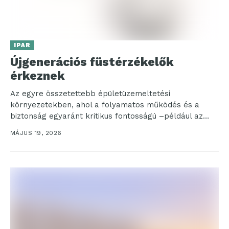
IPAR
Újgenerációs füstérzékelők
érkeznek
Az egyre összetettebb épületüzemeltetési
környezetekben, ahol a folyamatos működés és a
biztonság egyaránt kritikus fontosságú –például az
egészségügyi intézményekben, az adatközpontokban
MÁJUS 19, 2026
vagy több...