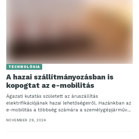
TECHNOLÓGIA
A hazai szállítmányozásban is
kopogtat az e-mobilitás
Ágazati kutatás született az áruszállítás
elektrifikációjának hazai lehetőségeiről. Hazánkban az
e-mobilitás a többség számára a személygépjárművek
elektrifikációját jelenti, pedig a szállítmányozás
NOVEMBER 29, 2024
területén is...