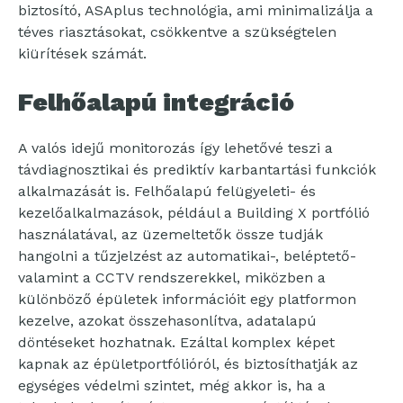
biztosító, ASAplus technológia, ami minimalizálja a
téves riasztásokat, csökkentve a szükségtelen
kiürítések számát.
Felhőalapú integráció
A valós idejű monitorozás így lehetővé teszi a
távdiagnosztikai és prediktív karbantartási funkciók
alkalmazását is. Felhőalapú felügyeleti- és
kezelőalkalmazások, például a Building X portfólió
használatával, az üzemeltetők össze tudják
hangolni a tűzjelzést az automatikai-, beléptető-
valamint a CCTV rendszerekkel, miközben a
különböző épületek információit egy platformon
kezelve, azokat összehasonlítva, adatalapú
döntéseket hozhatnak. Ezáltal komplex képet
kapnak az épületportfólióról, és biztosíthatják az
egységes védelmi szintet, még akkor is, ha a