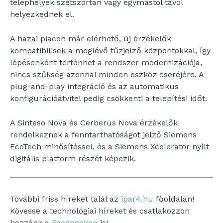
telephelyek szétszórtan vagy egymástól távol
helyezkednek el.
A hazai piacon már elérhető, új érzékelők
kompatibilisek a meglévő tűzjelző központokkal, így
lépésenként történhet a rendszer modernizációja,
nincs szűkség azonnal minden eszköz cseréjére. A
plug-and-play integráció és az automatikus
konfigurációátvitel pedig csökkenti a telepítési időt.
A Sinteso Nova és Cerberus Nova érzékelők
rendelkeznek a fenntarthatóságot jelző Siemens
EcoTech minősítéssel, és a Siemens Xcelerator nyílt
digitális platform részét képezik.
További friss híreket talál az
ipar4.hu
főoldalán!
Kövesse a technológiai híreket és csatlakozzon
hozzánk a
Facebookon
is!