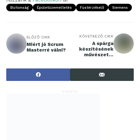
Biztonság
Épületüzemeltetés
Füstérzékelő
Siemens
KÖVETKEZŐ CIKK
ELŐZŐ CIKK
A spárga
Miért jó Scrum
készítésének
Masterré válni?
művészete:
ízletes
minimalizmus a
konyhában
HIRDETÉS