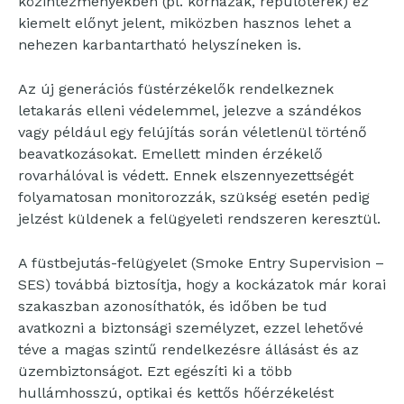
közintézményekben (pl. kórházak, repülőterek) ez
kiemelt előnyt jelent, miközben hasznos lehet a
nehezen karbantartható helyszíneken is.
Az új generációs füstérzékelők rendelkeznek
letakarás elleni védelemmel, jelezve a szándékos
vagy például egy felújítás során véletlenül történő
beavatkozásokat. Emellett minden érzékelő
rovarhálóval is védett. Ennek elszennyezettségét
folyamatosan monitorozzák, szükség esetén pedig
jelzést küldenek a felügyeleti rendszeren keresztül.
A füstbejutás-felügyelet (Smoke Entry Supervision –
SES) továbbá biztosítja, hogy a kockázatok már korai
szakaszban azonosíthatók, és időben be tud
avatkozni a biztonsági személyzet, ezzel lehetővé
téve a magas szintű rendelkezésre állásást és az
üzembiztonságot. Ezt egészíti ki a több
hullámhosszú, optikai és kettős hőérzékelést