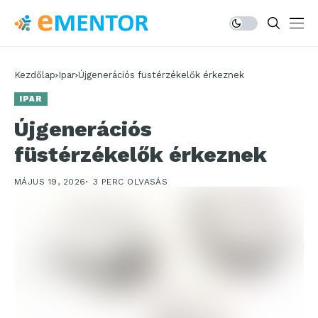
Kezdőlap
Ipar
Újgenerációs füstérzékelők érkeznek
IPAR
Újgenerációs
füstérzékelők érkeznek
MÁJUS 19, 2026
3 PERC OLVASÁS