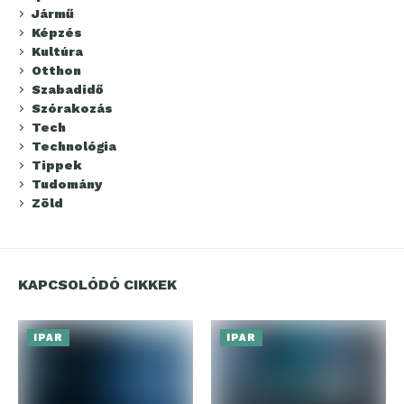
Jármű
Képzés
Kultúra
Otthon
Szabadidő
Szórakozás
Tech
Technológia
Tippek
Tudomány
Zöld
KAPCSOLÓDÓ CIKKEK
IPAR
IPAR