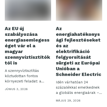
Az EU új
Az
szabályozása
energiahatékonys
energiasemlegess
ági fejlesztéseket
éget vár el a
és az
magyar
elektrifikáció
szennyvíztisztítók
felgyorsítását
tól is
sürgeti az Európai
Unióban a
A szennyvíztisztítás
Schneider Electric
köztudottan fontos
környezeti feladat: a
Idén várhatóan 24
természetes vizekbe
százalékkal emelkednek
JÚNIUS 3, 2026
visszaengedett szennyvíz
a globális energiaárak –
minősége...
ez a legnagyobb...
MÁJUS 29, 2026