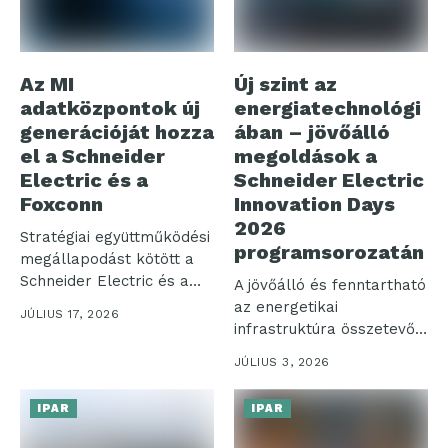
Az MI
Új szint az
adatközpontok új
energiatechnológi
generációját hozza
ában – jövőálló
el a Schneider
megoldások a
Electric és a
Schneider Electric
Foxconn
Innovation Days
2026
Stratégiai együttműködési
programsorozatán
megállapodást kötött a
Schneider Electric és a
A jövőálló és fenntartható
Hon Hai Technology...
az energetikai
JÚLIUS 17, 2026
infrastruktúra összetevői,
szemléletváltás az
JÚLIUS 3, 2026
épületeink esetében,...
IPAR
IPAR