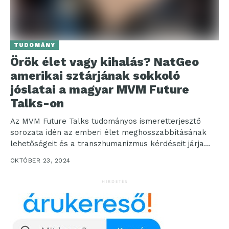
TUDOMÁNY
Örök élet vagy kihalás? NatGeo
amerikai sztárjának sokkoló
jóslatai a magyar MVM Future
Talks-on
Az MVM Future Talks tudományos ismeretterjesztő
sorozata idén az emberi élet meghosszabbításának
lehetőségeit és a transzhumanizmus kérdéseit járja
körül. A sorozat csúcspontjaként október...
OKTÓBER 23, 2024
HIRDETÉS