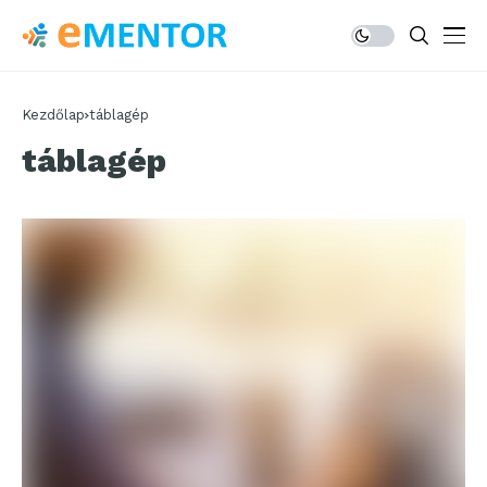
Kezdőlap
táblagép
táblagép