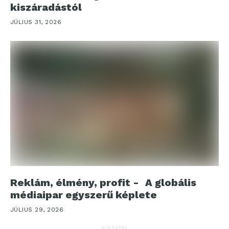
kiszáradástól
JÚLIUS 31, 2026
Reklám, élmény, profit - A globális
médiaipar egyszerű képlete
JÚLIUS 29, 2026
HIRDETÉS