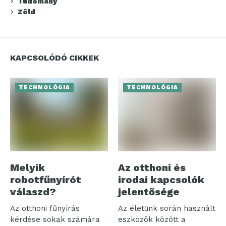
Tudomány
Zöld
KAPCSOLÓDÓ CIKKEK
TECHNOLÓGIA
TECHNOLÓGIA
Melyik
Az otthoni és
robotfűnyírót
irodai kapcsolók
válaszd?
jelentősége
Az otthoni fűnyírás
Az életünk során használt
kérdése sokak számára
eszközök között a