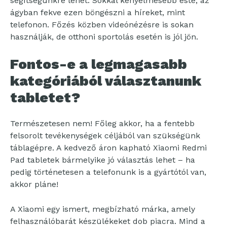
segítségünkre lehet. Sokkal kényelmesebb este, az
ágyban fekve ezen böngészni a híreket, mint
telefonon. Főzés közben videónézésre is sokan
használják, de otthoni sportolás esetén is jól jön.
Fontos-e a legmagasabb
kategóriából választanunk
tabletet?
Természetesen nem! Főleg akkor, ha a fentebb
felsorolt tevékenységek céljából van szükségünk
táblagépre. A kedvező áron kapható Xiaomi Redmi
Pad tabletek bármelyike jó választás lehet – ha
pedig történetesen a telefonunk is a gyártótól van,
akkor pláne!
A Xiaomi egy ismert, megbízható márka, amely
felhasználóbarát készülékeket dob piacra. Mind a