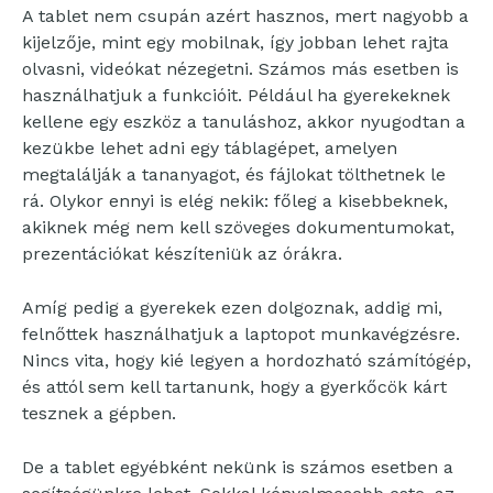
A tablet nem csupán azért hasznos, mert nagyobb a
kijelzője, mint egy mobilnak, így jobban lehet rajta
olvasni, videókat nézegetni. Számos más esetben is
használhatjuk a funkcióit. Például ha gyerekeknek
kellene egy eszköz a tanuláshoz, akkor nyugodtan a
kezükbe lehet adni egy táblagépet, amelyen
megtalálják a tananyagot, és fájlokat tölthetnek le
rá. Olykor ennyi is elég nekik: főleg a kisebbeknek,
akiknek még nem kell szöveges dokumentumokat,
prezentációkat készíteniük az órákra.
Amíg pedig a gyerekek ezen dolgoznak, addig mi,
felnőttek használhatjuk a laptopot munkavégzésre.
Nincs vita, hogy kié legyen a hordozható számítógép,
és attól sem kell tartanunk, hogy a gyerkőcök kárt
tesznek a gépben.
De a tablet egyébként nekünk is számos esetben a