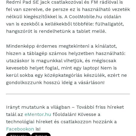
Redmi Pad SE jack csatlakozóval és FM rádióval is
fel van szerelve, de persze ez is használható vezeték
nélküli kiegészítőkkel is. A CoolMobile.hu oldalán
van is ezekből a kellékekből többféle: fülhallgatót,
hangszórót is rendelhetünk a tablet mellé.
Mindenképp érdemes megtekinteni a kínálatot,
hiszen a táblagép számos helyzetben használható:
utazáskor is magunkkal vihetjük, és mégiscsak
kevesebb helyet foglal, mint egy laptop! Nem is
kerül sokba egy középkategóriás készülék, ezért ne
gondolkozzunk hosszú ideig a vásárláson!
Irányt mutatunk a világban – További friss híreket
talál az
eMentor.hu
főoldalán! Kövesse a
technológiai híreket és csatlakozzon hozzánk a
Facebookon
is!