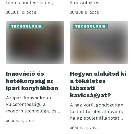
fontos döntést jelent,
kapcsolók és
különösen, amikor a...
szerelvények különösen
JÚLIUS 10, 2026
JÚNIUS 6, 2026
jelentős...
TECHNOLÓGIA
TECHNOLÓGIA
Innováció és
Hogyan alakítsd ki
hatékonyság az
a tökéletes
ipari konyhákban
lábazati
kavicságyat?
Az ipari konyhákban
kulcsfontosságú a
A ház körül gondozottan
modern technológia és
tartott terület alapvető,
hatékonyság
ha az épület állapotát
JÚNIUS 5, 2026
összehangolása. Ezek a...
hosszú...
JÚNIUS 3, 2026