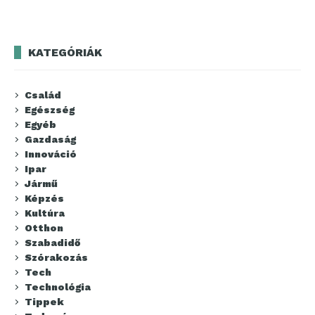
KATEGÓRIÁK
Család
Egészség
Egyéb
Gazdaság
Innováció
Ipar
Jármű
Képzés
Kultúra
Otthon
Szabadidő
Szórakozás
Tech
Technológia
Tippek