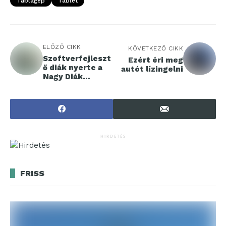
Táblagép
Tablet
ELŐZŐ CIKK
KÖVETKEZŐ CIKK
Szoftverfejleszt
Ezért éri meg
ő diák nyerte a
autót lízingelni
Nagy Diák
TudatosNet
Tesztet
HIRDETÉS
FRISS