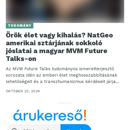
TUDOMÁNY
Örök élet vagy kihalás? NatGeo
amerikai sztárjának sokkoló
jóslatai a magyar MVM Future
Talks-on
Az MVM Future Talks tudományos ismeretterjesztő
sorozata idén az emberi élet meghosszabbításának
lehetőségeit és a transzhumanizmus kérdéseit járja
körül. A sorozat csúcspontjaként október...
OKTÓBER 23, 2024
HIRDETÉS