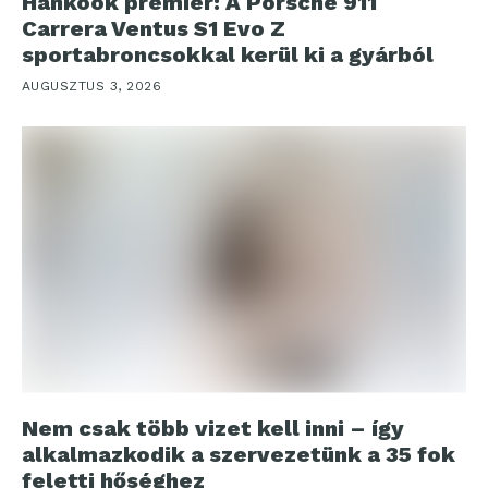
Hankook premier: A Porsche 911
Carrera Ventus S1 Evo Z
sportabroncsokkal kerül ki a gyárból
AUGUSZTUS 3, 2026
Nem csak több vizet kell inni – így
alkalmazkodik a szervezetünk a 35 fok
feletti hőséghez