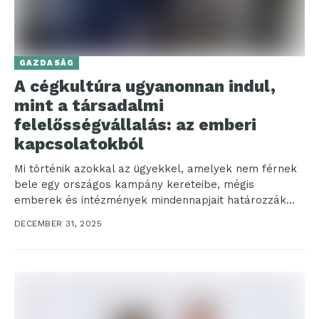
GAZDASÁG
A cégkultúra ugyanonnan indul,
mint a társadalmi
felelősségvállalás: az emberi
kapcsolatokból
Mi történik azokkal az ügyekkel, amelyek nem férnek
bele egy országos kampány kereteibe, mégis
emberek és intézmények mindennapjait határozzák
meg? Ki figyel a...
DECEMBER 31, 2025