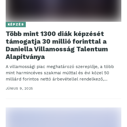
KÉPZÉS
Több mint 1300 diák képzését
támogatja 30 millió forinttal a
Daniella Villamosság Talentum
Alapítványa
A villamossági piac meghatározó szereplője, a több
mint harmincéves szakmai múlttal és évi közel 50
milliárd forintos nettó árbevétellel rendelkező,
debreceni központú Daniella...
JÚNIUS 9, 2025