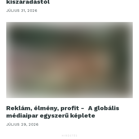
kiszáradástól
JÚLIUS 31, 2026
Reklám, élmény, profit - A globális
médiaipar egyszerű képlete
JÚLIUS 29, 2026
HIRDETÉS