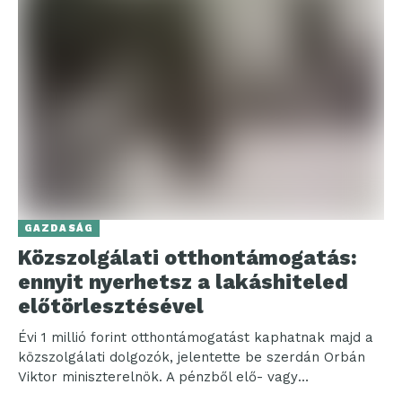
GAZDASÁG
Közszolgálati otthontámogatás:
ennyit nyerhetsz a lakáshiteled
előtörlesztésével
Évi 1 millió forint otthontámogatást kaphatnak majd a
közszolgálati dolgozók, jelentette be szerdán Orbán
Viktor miniszterelnök. A pénzből elő- vagy
végtörleszteni lehet egy...