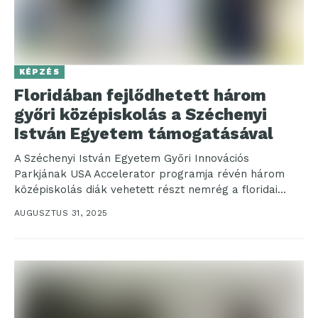
KÉPZÉS
Floridában fejlődhetett három
győri középiskolás a Széchenyi
István Egyetem támogatásával
A Széchenyi István Egyetem Győri Innovációs
Parkjának USA Accelerator programja révén három
középiskolás diák vehetett részt nemrég a floridai
DME Academy sport- és...
AUGUSZTUS 31, 2025