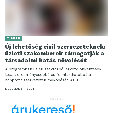
TIPPEK
Új lehetőség civil szervezeteknek:
üzleti szakemberek támogatják a
társadalmi hatás növelését
A programban üzleti szektorból érkező önkéntesek
teszik eredményesebbé és fenntarthatóbbá a
nonprofit szervezetek működését. Az új
kezdeményezés a kevésbé profi civil szervezeteket is...
DECEMBER 1, 2024
HIRDETÉS